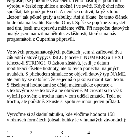
Nejčastěji se potkáme s Excelem. Tento nástroj si podmanil
výrobu v české republice a možná i ve světě. Když chci něco
spočítat, tak použiju Excel. A není se co divit, když z toho
„lezou“ tak pěkné grafy a tabulky. Asi si říkáte, že tento článek
bude óda na kvalitu Excelu. Omyl. Spíše se pojďme zamyslet
nad tím, jestli mu opravdu můžeme věřit. Při nespočtu datových
analýz jsem narazil na několik zvláštností, které si na nás
programátoři z Cupertina připravili.
Ve svých programátorských počátcích jsem si zafixoval dva
základní datové typy: ČÍSLO (chcete-li NUMBER) a TEXT
(chcete-li STRING). Otázkou zůstává, jestli je datum
modifikací číselné hodnoty, ale to bych ponechal na jiných
úvahách. S příchodem simulace se objevil datový typ NAME,
ale tam by se dalo říct, že se jedná o jakousi modifikaci textu.
S číselnými hodnotami se dělají matematické operace a
s textovými zase textové a ne obráceně. Microsoft si to však
vyložil po svém a trochu nám v tom udělal zmatek. Teda ne
trochu, ale pořádně. Zkuste si spolu se mnou jeden příklad.
Vytvořme si základní tabulku, kde vložíme hodnotu 158
v různých formátech (obsah buňky je v hranatých závorkách):
1 2 3 4