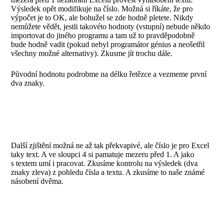
Výsledek opět modifikuje na číslo. Možná si říkáte, že pro
výpočet je to OK, ale bohužel se zde hodně pletete. Nikdy
nemůžete vědět, jestli takovéto hodnoty (vstupní) nebude někdo
importovat do jiného programu a tam už to pravděpodobně
bude hodně vadit (pokud nebyl programátor génius a neošetřil
všechny možné alternativy). Zkusme jít trochu dále.
Původní hodnotu podrobme na délku řetězce a vezmeme první
dva znaky.
Další zjištění možná ne až tak překvapivé, ale číslo je pro Excel
taky text. A ve sloupci 4 si pamatuje mezeru před 1. A jako
s textem umí i pracovat. Zkusíme kontrolu na výsledek (dva
znaky zleva) z pohledu čísla a textu. A zkusíme to naše známé
násobení dvěma.