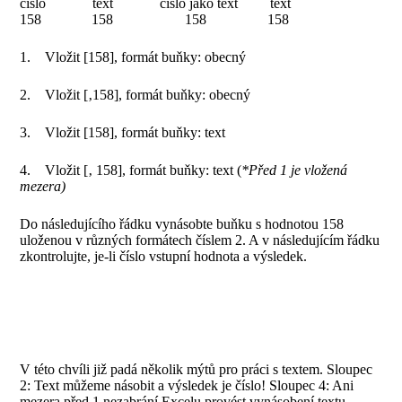
číslo text číslo jako text text
158 158 158 158
1. Vložit [158], formát buňky: obecný
2. Vložit [‚158], formát buňky: obecný
3. Vložit [158], formát buňky: text
4. Vložit [‚ 158], formát buňky: text (
*Před 1 je vložená
mezera)
Do následujícího řádku vynásobte buňku s hodnotou 158
uloženou v různých formátech číslem 2. A v následujícím řádku
zkontrolujte, je-li číslo vstupní hodnota a výsledek.
V této chvíli již padá několik mýtů pro práci s textem. Sloupec
2: Text můžeme násobit a výsledek je číslo! Sloupec 4: Ani
mezera před 1 nezabrání Excelu provést vynásobení textu.