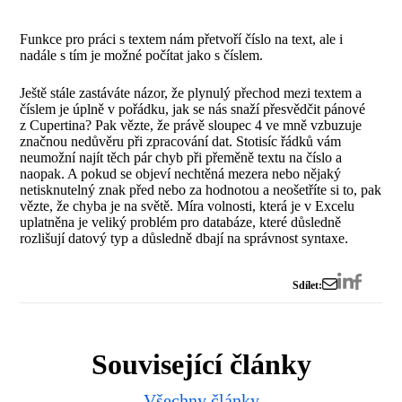
Funkce pro práci s textem nám přetvoří číslo na text, ale i
nadále s tím je možné počítat jako s číslem.
Ještě stále zastáváte názor, že plynulý přechod mezi textem a
číslem je úplně v pořádku, jak se nás snaží přesvědčit pánové
z Cupertina? Pak vězte, že právě sloupec 4 ve mně vzbuzuje
značnou nedůvěru při zpracování dat. Stotisíc řádků vám
neumožní najít těch pár chyb při přeměně textu na číslo a
naopak. A pokud se objeví nechtěná mezera nebo nějaký
netisknutelný znak před nebo za hodnotou a neošetříte si to, pak
vězte, že chyba je na světě. Míra volnosti, která je v Excelu
uplatněna je veliký problém pro databáze, které důsledně
rozlišují datový typ a důsledně dbají na správnost syntaxe.
Sdílet:
Související články
Všechny články