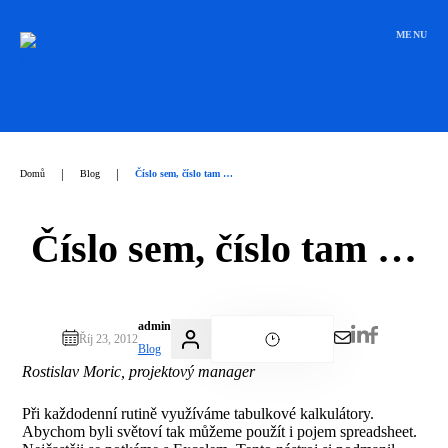
Přeskočit
na
MENU
obsah
|
|
Domů
Blog
Číslo sem, číslo tam …
Číslo sem, číslo tam …
admin
Říj 23, 2012
Blog
Rostislav Moric, projektový manager
Při každodenní rutině využíváme tabulkové kalkulátory.
Abychom byli světoví tak můžeme použít i pojem spreadsheet.