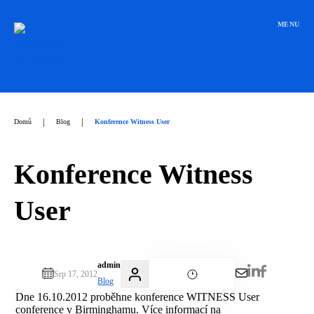
Přeskočit
na
MENU
obsah
|
|
Domů
Blog
Konference Witness User
Konference Witness
User
admin
Srp 17, 2012
Blog
Dne 16.10.2012 proběhne konference WITNESS User
conference v Birminghamu. Více informací na