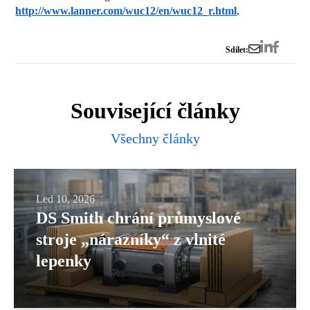
http://www.lanner.com/wuc12/en/wuc12_r.html
.
Sdílet:
Související články
Všechny články
DS
Led 10, 2026
DS Smith chrání průmyslové
Smith
stroje „nárazníky“ z vlnité
chrání
lepenky
průmyslové
stroje
„nárazníky“