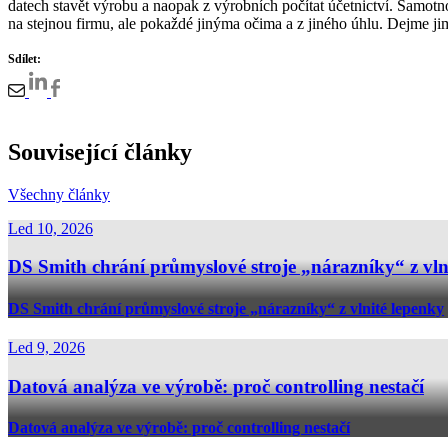
datech stavět výrobu a naopak z výrobních počítat účetnictví. Samotnou
na stejnou firmu, ale pokaždé jinýma očima a z jiného úhlu. Dejme j
Sdílet:
Související články
Všechny články
Led 10, 2026
DS Smith chrání průmyslové stroje „nárazníky“ z vln
DS Smith chrání průmyslové stroje „nárazníky“ z vlnité lepenky
Led 9, 2026
Datová analýza ve výrobě: proč controlling nestačí
Datová analýza ve výrobě: proč controlling nestačí