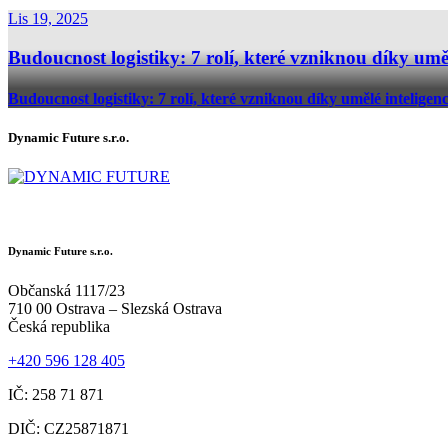
Lis 19, 2025
Budoucnost logistiky: 7 rolí, které vzniknou díky uměl
Budoucnost logistiky: 7 rolí, které vzniknou díky umělé inteligenc
Dynamic Future s.r.o.
Dynamic Future s.r.o.
Občanská 1117/23
710 00 Ostrava – Slezská Ostrava
Česká republika
+420 596 128 405
IČ: 258 71 871
DIČ: CZ25871871