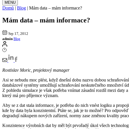
MENU
Domů
|
Blog
|
Mám data – mám informace?
Mám data – mám informace?
Srp 17, 2012
admin
Blog
Rostislav Moric, projektový manager
Asi se nebudu moc plést, když dnešní dobu nazvu dobou schraňování 
databázové systémy umožňují schraňování neskutečného množství údajů
Z pohledu simulace je však potřeba vnímat zásadní rozdíl mezi daty a
který má pro příjemce význam.
Aby se z dat stala informace, je potřeba do nich vnést logiku a propoji
kde by data byla konzistentní. Ptáte se, jak je to možné? Pro odpověď
degradují nákupem nových zařízení, normy zase změnou kvality praco
Konzistence výrobních dat by měl být prvořadý úkol všech technologů.