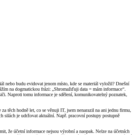
l nebo budu evidovat jenom místo, kde se materiál vyložil? Dnešní
arážím na dogmatickou frázi: „Shromažďuji data = mám informace“.
siči. Naproti tomu informace je sdělení, komunikovatelný poznatek,
 za těch hodně let, co se věnuji IT, jsem nenarazil na ani jednu firmu,
ých silách je udržovat aktuální. Např. pracovní postupy postupně
mit, že účetní informace nejsou výrobní a naopak. Nelze na účetních