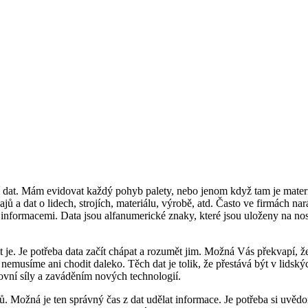
dat. Mám evidovat každý pohyb palety, nebo jenom když tam je materiá
 a dat o lidech, strojích, materiálu, výrobě, atd. Často ve firmách n
 informacemi. Data jsou alfanumerické znaky, které jsou uloženy na no
t je. Je potřeba data začít chápat a rozumět jim. Možná Vás překvapí, že
 nemusíme ani chodit daleko. Těch dat je tolik, že přestává být v lidsk
vní síly a zaváděním nových technologií.
 Možná je ten správný čas z dat udělat informace. Je potřeba si uvědo