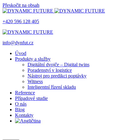
Přeskočit na obsah
+420 596 128 405
info@dynfut.cz
Úvod
Produkty a služby
Digitální dvojče – Digital twins
Poradenství v logistice
Nástroj pro predikci poptávky
Witness
Inteligentní řízení skladu
Reference
Případové studie
O nás
Blog
Kontakty