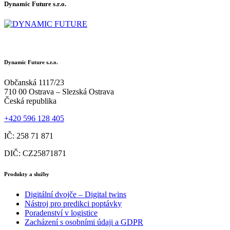
Dynamic Future s.r.o.
Dynamic Future s.r.o.
Občanská 1117/23
710 00 Ostrava – Slezská Ostrava
Česká republika
+420 596 128 405
IČ: 258 71 871
DIČ: CZ25871871
Produkty a služby
Digitální dvojče – Digital twins
Nástroj pro predikci poptávky
Poradenství v logistice
Zacházení s osobními údaji a GDPR