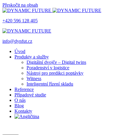
Přeskočit na obsah
+420 596 128 405
info@dynfut.cz
Úvod
Produkty a služby
Digitální dvojče – Digital twins
Poradenství v logistice
Nástroj pro predikci poptávky
Witness
Inteligentní řízení skladu
Reference
Případové studie
O nás
Blog
Kontakty