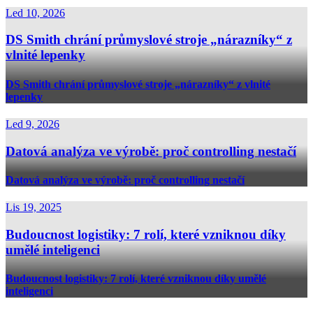
Led 10, 2026
DS Smith chrání průmyslové stroje „nárazníky“ z
vlnité lepenky
DS Smith chrání průmyslové stroje „nárazníky“ z vlnité
lepenky
Led 9, 2026
Datová analýza ve výrobě: proč controlling nestačí
Datová analýza ve výrobě: proč controlling nestačí
Lis 19, 2025
Budoucnost logistiky: 7 rolí, které vzniknou díky
umělé inteligenci
Budoucnost logistiky: 7 rolí, které vzniknou díky umělé
inteligenci