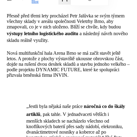
Blog
Přesně před třemi lety procházel Petr Jalůvka se svým týmem
všechny sklady v areálu společnosti Veletrhy Brno, aby
zmapovali, co je v nich uloženo. Blíží se chvíle, kdy budou
výstupy letního logistického auditu
a následný návrh nového
skladu reálně využity.
Nová multifunkční hala Arena Brno se má začít stavět ještě
letos. A protože z plochy výstaviště ukousne obrovskou část,
dojde na rušení dvou desítek skladů a stavbu jednoho velkého –
podle projektu DYNAMIC FUTURE, které ke spolupráci
přizvala brněnská firma INVIN.
„Jestli byla nějaká naše práce
náročná co do škály
artiklů
, pak tahle. V jednadvaceti větších i
menších skladech se nacházelo všechno od
knoflíkových baterií přes sady nádobí, elekroniku,
dvanáctimetrové nosníky a koberce až po