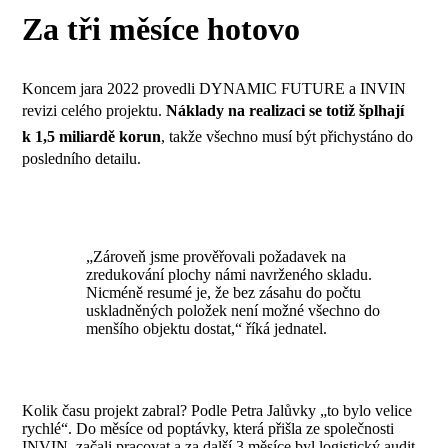
Za tři měsíce hotovo
Koncem jara 2022 provedli DYNAMIC FUTURE a INVIN
revizi celého projektu.
Náklady na realizaci se totiž šplhají
k 1,5 miliardě korun
, takže všechno musí být přichystáno do
posledního detailu.
„Zároveň jsme prověřovali požadavek na
zredukování plochy námi navrženého skladu.
Nicméně resumé je, že bez zásahu do počtu
uskladněných položek není možné všechno do
menšího objektu dostat,“ říká jednatel.
Kolik času projekt zabral? Podle Petra Jalůvky „to bylo velice
rychlé“. Do měsíce od poptávky, která přišla ze společnosti
INVIN, začali pracovat a za další 3 měsíce byl logistický audit