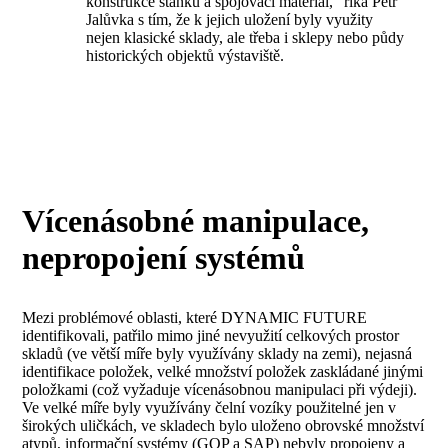
konstrukce stánků a spojovací materiál,“ říká Petr
Jalůvka s tím, že k jejich uložení byly využity
nejen klasické sklady, ale třeba i sklepy nebo půdy
historických objektů výstaviště.
Vícenásobné manipulace,
nepropojení systémů
Mezi problémové oblasti, které DYNAMIC FUTURE
identifikovali, patřilo mimo jiné nevyužití celkových prostor
skladů (ve větší míře byly využívány sklady na zemi), nejasná
identifikace položek, velké množství položek zaskládané jinými
položkami (což vyžaduje vícenásobnou manipulaci při výdeji).
Ve velké míře byly využívány čelní vozíky použitelné jen v
širokých uličkách, ve skladech bylo uloženo obrovské množství
atypů, informační systémy (GOP a SAP) nebyly propojeny a