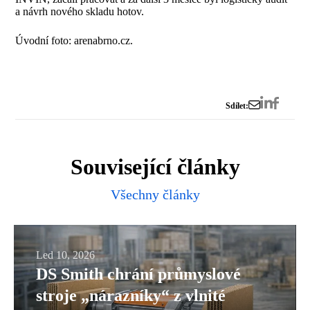
a návrh nového skladu hotov.
Úvodní foto: arenabrno.cz.
Sdílet:
Související články
Všechny články
DS
Led 10, 2026
DS Smith chrání průmyslové
Smith
stroje „nárazníky“ z vlnité
chrání