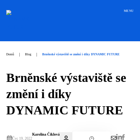
Přeskočit
na
MENU
obsah
|
|
Domů
Blog
Brněnské výstaviště se změní i díky DYNAMIC FUTURE
Brněnské výstaviště se
změní i díky
DYNAMIC FUTURE
Karolina Čiklová
Čvc 19, 2022