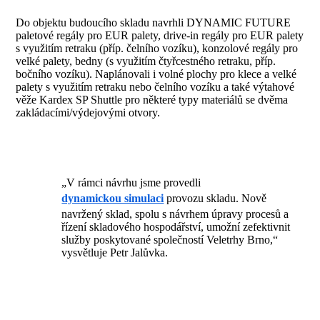
Do objektu budoucího skladu navrhli DYNAMIC FUTURE
paletové regály pro EUR palety, drive-in regály pro EUR palety
s využitím retraku (příp. čelního vozíku), konzolové regály pro
velké palety, bedny (s využitím čtyřcestného retraku, příp.
bočního vozíku). Naplánovali i volné plochy pro klece a velké
palety s využitím retraku nebo čelního vozíku a také výtahové
věže Kardex SP Shuttle pro některé typy materiálů se dvěma
zakládacími/výdejovými otvory.
„V rámci návrhu jsme provedli
dynamickou simulaci
provozu skladu. Nově
navržený sklad, spolu s návrhem úpravy procesů a
řízení skladového hospodářství, umožní zefektivnit
služby poskytované společností Veletrhy Brno,“
vysvětluje Petr Jalůvka.