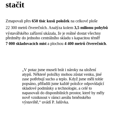
stačit
Zmapovali přes
650 tisíc kusů položek
na celkové ploše
22 300 metrů čtverečních. Analýza kolem
3,5 milionu pohybů
výstavářského zařízení ukázala, že je reálné dostat všechny
předměty do jednoho centrálního skladu s kapacitou téměř
7 000 skladovacích míst
a plochou
4 400 metrů čtverečních
.
„V potaz jsme museli brát i nároky na uložení
atypů. Některé položky mohou zůstat venku, jiné
zase potřebují sucho a teplo. Když jsme měli tohle
popsáno, přiřadili jsme každé položce odpovídající
skladové podmínky a technologie, a celé to
napasovali do disponibilních prostor, které by měly
nově vzniknout v rámci areálu brněnského
výstaviště,“ uvádí P. Jalůvka.