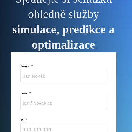
ohledně služby
simulace, predikce a
optimalizace
Jméno *
Email *
Tel *