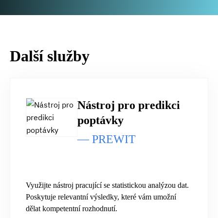
Další služby
Nástroj
Nástroj
Nástroj pro predikci
pro
poptávky
pro
predikci
— PREWIT
predikci
poptávky
poptávky
Využijte nástroj pracující se statistickou analýzou dat.
Poskytuje relevantní výsledky, které vám umožní
dělat kompetentní rozhodnutí.