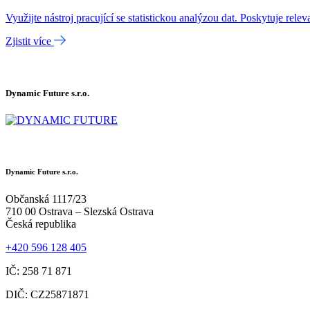
Využijte nástroj pracující se statistickou analýzou dat. Poskytuje rel
Zjistit více
Dynamic Future s.r.o.
Dynamic Future s.r.o.
Občanská 1117/23
710 00 Ostrava – Slezská Ostrava
Česká republika
+420 596 128 405
IČ: 258 71 871
DIČ: CZ25871871