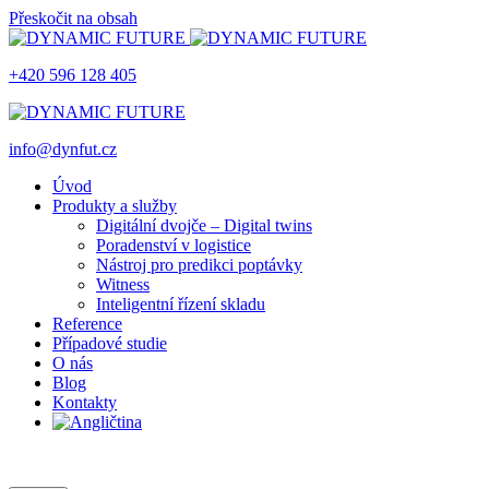
Přeskočit na obsah
+420 596 128 405
info@dynfut.cz
Úvod
Produkty a služby
Digitální dvojče – Digital twins
Poradenství v logistice
Nástroj pro predikci poptávky
Witness
Inteligentní řízení skladu
Reference
Případové studie
O nás
Blog
Kontakty