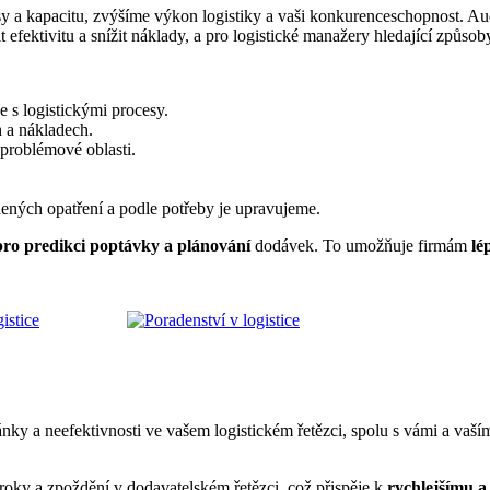
sy a kapacitu, zvýšíme výkon logistiky a vaši konkurenceschopnost. Au
it efektivitu a snížit náklady, a pro logistické manažery hledající způsoby
e s logistickými procesy.
 a nákladech.
 problémové oblasti.
dených opatření a podle potřeby je upravujeme.
pro predikci poptávky a plánování
dodávek. To umožňuje firmám
lé
ánky a neefektivnosti ve vašem logistickém řetězci, spolu s vámi a vaš
roky a zpoždění v dodavatelském řetězci, což přispěje k
rychlejšímu a 