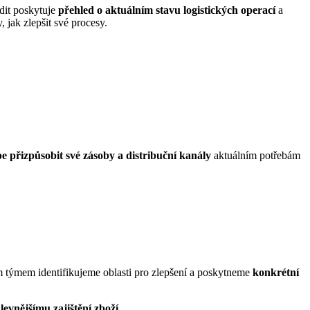
dit poskytuje
přehled o aktuálním stavu logistických operací
a
, jak zlepšit své procesy.
pe přizpůsobit své zásoby a distribuční kanály
aktuálním potřebám
ím týmem identifikujeme oblasti pro zlepšení a poskytneme
konkrétní
levnějšímu zajištění zboží
.