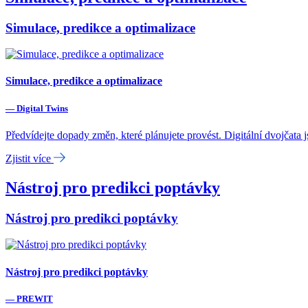
Simulace, predikce a optimalizace
Simulace, predikce a optimalizace
— Digital Twins
Předvídejte dopady změn, které plánujete provést. Digitální dvojčata j
Zjistit více
Nástroj pro predikci poptávky
Nástroj pro predikci poptávky
Nástroj pro predikci poptávky
— PREWIT