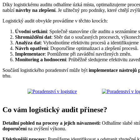
Díky logistickému auditu odhalíme úzká místa, optimalizujeme proce
nabízí
návrhy na zlepšení
. Je užitečný pro podniky, které chtějí zvýš
Logistický audit obvykle provádíme v těchto krocích:
Úvodní setkání
: Společně stanovíme cíle auditu a seznámíme s
Shromáždění dat
: Sběr dat o současných procesech, výkonech
Analýza dat
: Vyhodnotíme efektivitu procesů a identifikujeme
Návrh opatření
: Doporučíme optimalizaci a zlepšení procesů.
Implementace
: Pomůžeme při zavádění navržených změn.
Monitoring a hodnocení
: Průběžně sledujeme efektivitu zave
Součástí logistického poradenství může být
implementace nástrojů 
trhu.
Co vám logistický audit přinese?
Detailní pohled na procesy a jejich návaznosti:
Odhalíme slabé str
doporučení
na zvýšení výkonu.
Efektivnější procesy:
Pomůžeme identifikovat a odstranit zbytečné k