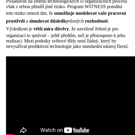
Požadavek na změnu technologických či organizačních procesů
však s sebou přináší jisté riziko. Program WITNESS pomáhá
toto riziko omezit tím, že
umožňuje modelovat vaše pracovní
prostředí
a
simulovat důsledky
různých
rozhodnutí
.
Výsledkem je
větší míra důvěry
, že navržené řešení je pro
organizaci to správné – ještě předtím, než je přistoupeno k jeho
realizaci. Mezi podniky světové třídy není žádný, který by
nevyužíval prediktivní technologie jako standardní nástroj řízení.