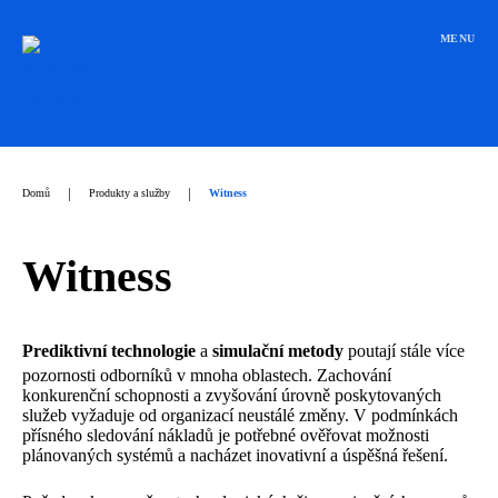
Přeskočit
na
MENU
obsah
|
|
Domů
Produkty a služby
Witness
Witness
Prediktivní technologie
a
simulační metody
poutají stále více
pozornosti odborníků v mnoha oblastech. Zachování
konkurenční schopnosti a zvyšování úrovně poskytovaných
služeb vyžaduje od organizací neustálé změny. V podmínkách
přísného sledování nákladů je potřebné ověřovat možnosti
plánovaných systémů a nacházet inovativní a úspěšná řešení.