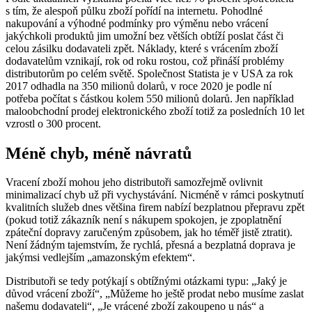
s tím, že alespoň půlku zboží pořídí na internetu. Pohodlné
nakupování a výhodné podmínky pro výměnu nebo vrácení
jakýchkoli produktů jim umožní bez větších obtíží poslat část či
celou zásilku dodavateli zpět. Náklady, které s vrácením zboží
dodavatelům vznikají, rok od roku rostou, což přináší problémy
distributorům po celém světě. Společnost Statista je v USA za rok
2017 odhadla na 350 milionů dolarů, v roce 2020 je podle ní
potřeba počítat s částkou kolem 550 milionů dolarů. Jen například
maloobchodní prodej elektronického zboží totiž za posledních 10 let
vzrostl o 300 procent.
Méně chyb, méně návratů
Vracení zboží mohou jeho distributoři samozřejmě ovlivnit
minimalizací chyb už při vychystávání. Nicméně v rámci poskytnutí
kvalitních služeb dnes většina firem nabízí bezplatnou přepravu zpět
(pokud totiž zákazník není s nákupem spokojen, je zpoplatnění
zpáteční dopravy zaručeným způsobem, jak ho téměř jistě ztratit).
Není žádným tajemstvím, že rychlá, přesná a bezplatná doprava je
jakýmsi vedlejším „amazonským efektem“.
Distributoři se tedy potýkají s obtížnými otázkami typu: „Jaký je
důvod vrácení zboží“, „Můžeme ho ještě prodat nebo musíme zaslat
našemu dodavateli“, „Je vrácené zboží zakoupeno u nás“ a