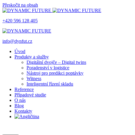
Přeskočit na obsah
+420 596 128 405
info@dynfut.cz
Úvod
Produkty a služby
Digitální dvojče – Digital twins
Poradenství v logistice
Nástroj pro predikci poptávky
Witness
Inteligentní řízení skladu
Reference
Případové studie
O nás
Blog
Kontakty