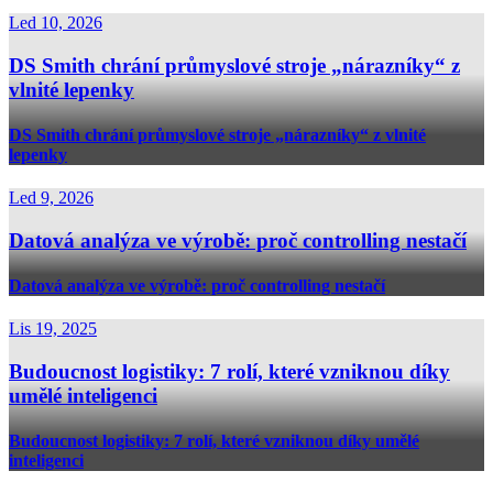
Led 10, 2026
DS Smith chrání průmyslové stroje „nárazníky“ z
vlnité lepenky
DS Smith chrání průmyslové stroje „nárazníky“ z vlnité
lepenky
Led 9, 2026
Datová analýza ve výrobě: proč controlling nestačí
Datová analýza ve výrobě: proč controlling nestačí
Lis 19, 2025
Budoucnost logistiky: 7 rolí, které vzniknou díky
umělé inteligenci
Budoucnost logistiky: 7 rolí, které vzniknou díky umělé
inteligenci