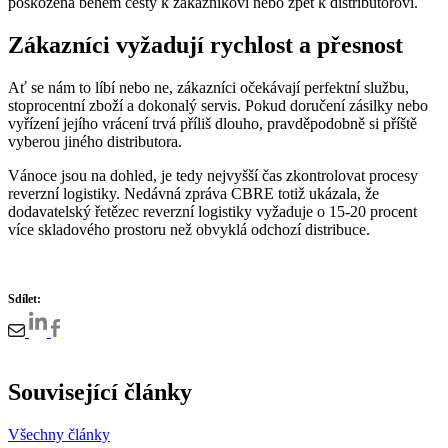
poškozena během cesty k zákazníkovi nebo zpět k distributorovi.
Zákazníci vyžadují rychlost a přesnost
Ať se nám to líbí nebo ne, zákazníci očekávají perfektní službu,
stoprocentní zboží a dokonalý servis. Pokud doručení zásilky nebo
vyřízení jejího vrácení trvá příliš dlouho, pravděpodobně si příště
vyberou jiného distributora.
Vánoce jsou na dohled, je tedy nejvyšší čas zkontrolovat procesy
reverzní logistiky. Nedávná zpráva CBRE totiž ukázala, že
dodavatelský řetězec reverzní logistiky vyžaduje o 15-20 procent
více skladového prostoru než obvyklá odchozí distribuce.
Sdílet:
Související články
Všechny články