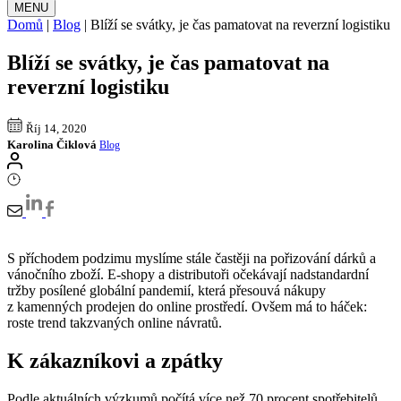
MENU
Domů
|
Blog
|
Blíží se svátky, je čas pamatovat na reverzní logistiku
Blíží se svátky, je čas pamatovat na
reverzní logistiku
Říj 14, 2020
Karolina Čiklová
Blog
S příchodem podzimu myslíme stále častěji na pořizování dárků a
vánočního zboží. E-shopy a distributoři očekávají nadstandardní
tržby posílené globální pandemií, která přesouvá nákupy
z kamenných prodejen do online prostředí. Ovšem má to háček:
roste trend takzvaných online návratů.
K zákazníkovi a zpátky
Podle aktuálních výzkumů počítá více než 70 procent spotřebitelů