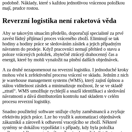
podobně. Náklady, které s každou jednotlivou vrácenou položkou
mají, prudce rostou.
Reverzní logistika není raketová věda
Aby se takovým situacím předešlo, doporučují specialisté za prvé
zavést řádný přijímací proces vráceného zboží. Eliminují se tak
hodiny a hodiny práce se sledováním zásilek a jejich případným
návratem do prodeje. Když pracovníci nemají přehled o stavu a
poloze vrácených položek, zbytečně ztrácejí drahocenný čas a
energii, které by mohli vynaložit na plnění dalších objednávek.
A za druhé nezapomenout na reverzní logistiku. I jednoduché kroky
mohou vést k zefektivnění procesu vrácení ve skladu. Jedním z nich
je warehouse management systems (WMS), který zajistí úplnou a
stálou viditelnost zásilek a minimalizuje možnost, že se ve skladě
„ztratí“. WMS umožňuje rychlejší a snazší identifikaci a sledování
návratnosti a dává distributorům kontrolu nad skladem v celém
procesu reverzní logistiky.
Snadno použitelný software snižuje chyby zaměstnanců a zvyšuje
efektivitu jejich práce. Lze ho využít k automatizaci objednávek
zákazníků a zároveň k odbavení vracejícího se zboží. Některé
systémy se dokážou vypořádat i s případy, kdy byla položka