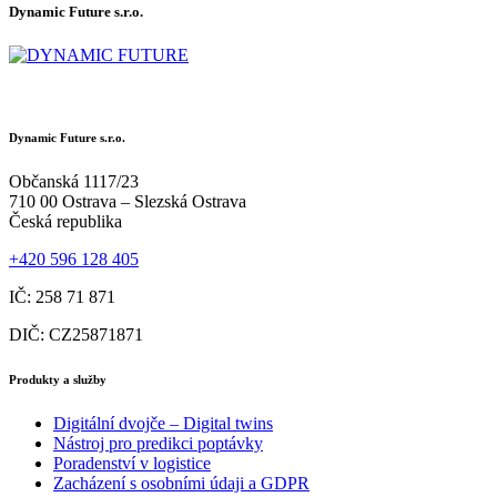
Dynamic Future s.r.o.
Dynamic Future s.r.o.
Občanská 1117/23
710 00 Ostrava – Slezská Ostrava
Česká republika
+420 596 128 405
IČ: 258 71 871
DIČ: CZ25871871
Produkty a služby
Digitální dvojče – Digital twins
Nástroj pro predikci poptávky
Poradenství v logistice
Zacházení s osobními údaji a GDPR