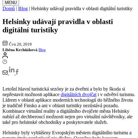
MENU
Domů
|
Blog
|
Helsinky udávají pravidla v oblasti digitální turistiky
Helsinky udávají pravidla v oblasti
digitální turistiky
Čvn 20, 2019
Liběna Krchňáková
Blog
Letošní hlavní turistická sezóny je za dveřmi a bylo by škoda si
nepřestavit možnosti aplikace
digitálních dvojčat
i v odvětví turismu.
Lídrem v oblasti aplikace moderních technologií do běžného života
je tradičně Finsko a ani v oblasti turistiky nezůstává pozadu.
Kombinace virtuální reality a digitálního dvojčete města Helsinky
nabízí až dechberoucí možnosti nejen pro virtuální návštěvníky, ale
také pro helsinské obchodníky a poskytovatele služeb.
Helsinky byly vyhlášeny Evropským městem digitálního turismu a