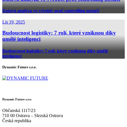
Datová analýza ve výrobě: proč controlling nestačí
Lis 19, 2025
Budoucnost logistiky: 7 rolí, které vzniknou díky
umělé inteligenci
Budoucnost logistiky: 7 rolí, které vzniknou díky umělé
inteligenci
Dynamic Future s.r.o.
Dynamic Future s.r.o.
Občanská 1117/23
710 00 Ostrava – Slezská Ostrava
Česká republika