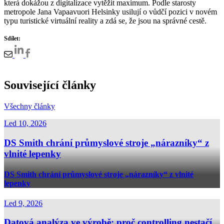
která dokážou z digitalizace vytěžit maximum. Podle starosty
metropole Jana Vapaavuori Helsinky usilují o vůdčí pozici v novém
typu turistické virtuální reality a zdá se, že jsou na správné cestě.
Sdílet:
Související články
Všechny články
Led 10, 2026
DS Smith chrání průmyslové stroje „nárazníky“ z
vlnité lepenky
DS Smith chrání průmyslové stroje „nárazníky“ z vlnité
lepenky
Led 9, 2026
Datová analýza ve výrobě: proč controlling nestačí