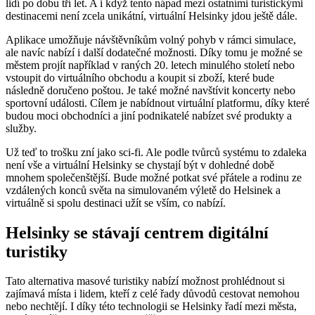
lidí po dobu tří let. A i když tento nápad mezi ostatními turistickými
destinacemi není zcela unikátní, virtuální Helsinky jdou ještě dále.
Aplikace umožňuje návštěvníkům volný pohyb v rámci simulace,
ale navíc nabízí i další dodatečné možnosti. Díky tomu je možné se
městem projít například v raných 20. letech minulého století nebo
vstoupit do virtuálního obchodu a koupit si zboží, které bude
následně doručeno poštou. Je také možné navštívit koncerty nebo
sportovní události. Cílem je nabídnout virtuální platformu, díky které
budou moci obchodníci a jiní podnikatelé nabízet své produkty a
služby.
Už teď to trošku zní jako sci-fi. Ale podle tvůrců systému to zdaleka
není vše a virtuální Helsinky se chystají být v dohledné době
mnohem společenštější. Bude možné potkat své přátele a rodinu ze
vzdálených konců světa na simulovaném výletě do Helsinek a
virtuálně si spolu destinaci užít se vším, co nabízí.
Helsinky se stávají centrem digitální
turistiky
Tato alternativa masové turistiky nabízí možnost prohlédnout si
zajímavá místa i lidem, kteří z celé řady důvodů cestovat nemohou
nebo nechtějí. I díky této technologii se Helsinky řadí mezi města,