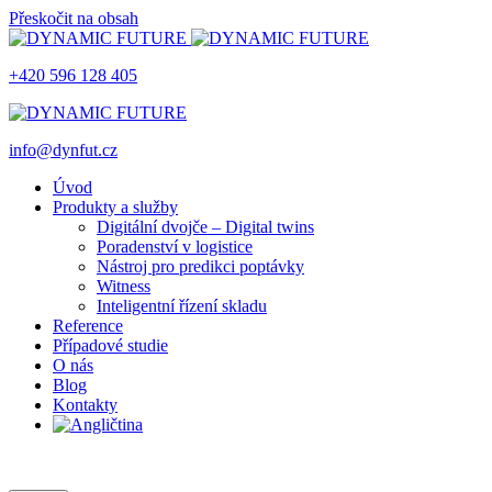
Přeskočit na obsah
+420 596 128 405
info@dynfut.cz
Úvod
Produkty a služby
Digitální dvojče – Digital twins
Poradenství v logistice
Nástroj pro predikci poptávky
Witness
Inteligentní řízení skladu
Reference
Případové studie
O nás
Blog
Kontakty