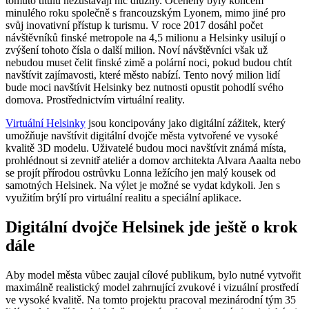
tomuto titulu nezůstávají nic dlužny. Oceněny byly koncem
minulého roku společně s francouzským Lyonem, mimo jiné pro
svůj inovativní přístup k turismu. V roce 2017 dosáhl počet
návštěvníků finské metropole na 4,5 milionu a Helsinky usilují o
zvýšení tohoto čísla o další milion. Noví návštěvníci však už
nebudou muset čelit finské zimě a polární noci, pokud budou chtít
navštívit zajímavosti, které město nabízí. Tento nový milion lidí
bude moci navštívit Helsinky bez nutnosti opustit pohodlí svého
domova. Prostřednictvím virtuální reality.
Virtuální Helsinky
jsou koncipovány jako digitální zážitek, který
umožňuje navštívit digitální dvojče města vytvořené ve vysoké
kvalitě 3D modelu. Uživatelé budou moci navštívit známá místa,
prohlédnout si zevnitř ateliér a domov architekta Alvara Aaalta nebo
se projít přírodou ostrůvku Lonna ležícího jen malý kousek od
samotných Helsinek. Na výlet je možné se vydat kdykoli. Jen s
využitím brýlí pro virtuální realitu a speciální aplikace.
Digitální dvojče Helsinek jde ještě o krok
dále
Aby model města vůbec zaujal cílové publikum, bylo nutné vytvořit
maximálně realistický model zahrnující zvukové i vizuální prostředí
ve vysoké kvalitě. Na tomto projektu pracoval mezinárodní tým 35