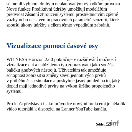
se mohli vyhnout drahým neplánovaným výpadkům provozu.
Nové funkce Prediktivní údržby umožňují modelářům
předvídat zásadní zhroucení systému prostřednictvím zpětné
vazby nebo nastavením pracovních parametrů senzorů, které
spouští úkony údržby s cílem těmto výpadkům zabránit.
Vizualizace pomocí časové osy
WITNESS Horizon 22.0 pokračuje v rozšiřování možností
vizualizace dat a nabízí tento typ zobrazování jako součást
balíčku grafových nástrojů. Uživatelům tak umožňuje
schopnost zobrazit si změny stavu jednotlivých prvků
v průběhu času simulace a poskytuje jasný pohled na to, jaký
dopad mají jednotlivé prvky na výkon širšího propojeného
systému.
Pro lepší představu i jako průvodce novými funkcemi je několik
video tutoriálů k dispozici na Lanner YouTube kanálu.
Sdílet: