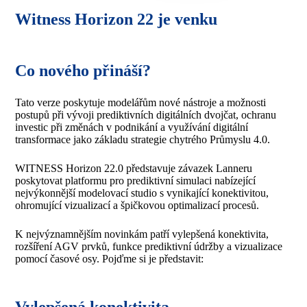
Witness Horizon 22 je venku
Co nového přináší?
Tato verze poskytuje modelářům nové nástroje a možnosti
postupů při vývoji prediktivních digitálních dvojčat, ochranu
investic při změnách v podnikání a využívání digitální
transformace jako základu strategie chytrého Průmyslu 4.0.
WITNESS Horizon 22.0 představuje závazek Lanneru
poskytovat platformu pro prediktivní simulaci nabízející
nejvýkonnější modelovací studio s vynikající konektivitou,
ohromující vizualizací a špičkovou optimalizací procesů.
K nejvýznamnějším novinkám patří vylepšená konektivita,
rozšíření AGV prvků, funkce prediktivní údržby a vizualizace
pomocí časové osy. Pojďme si je představit: