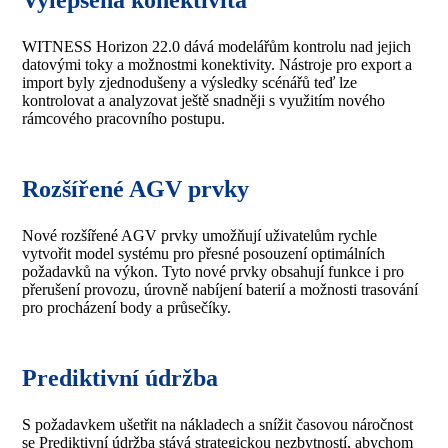
Vylepšená konektivita
WITNESS Horizon 22.0 dává modelářům kontrolu nad jejich
datovými toky a možnostmi konektivity. Nástroje pro export a
import byly zjednodušeny a výsledky scénářů teď lze
kontrolovat a analyzovat ještě snadněji s využitím nového
rámcového pracovního postupu.
Rozšířené AGV prvky
Nové rozšířené AGV prvky umožňují uživatelům rychle
vytvořit model systému pro přesné posouzení optimálních
požadavků na výkon. Tyto nové prvky obsahují funkce i pro
přerušení provozu, úrovně nabíjení baterií a možnosti trasování
pro procházení body a průsečíky.
Prediktivní údržba
S požadavkem ušetřit na nákladech a snížit časovou náročnost
se Prediktivní údržba stává strategickou nezbytností, abychom