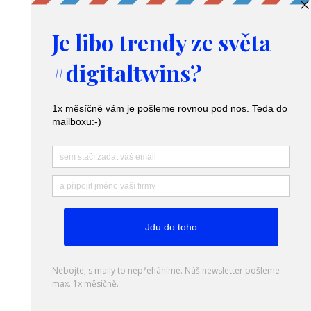
Produkty a služby
umělé
Digitální dvojče – Digital twins
inteligenci
Nástroj pro predikci poptávky
Poradenství v logistice
Zacházení s osobními údaji a GDPR
Webové stránky
vytvořilo