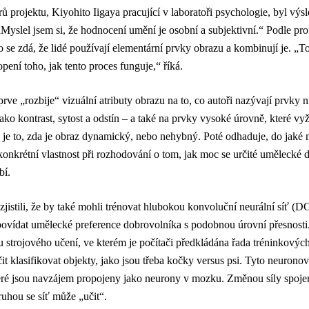
rů projektu, Kiyohito Iigaya pracující v laboratoři psychologie, byl vý
Myslel jsem si, že hodnocení umění je osobní a subjektivní.“ Podle pr
se zdá, že lidé používají elementární prvky obrazu a kombinují je. „To
pení toho, jak tento proces funguje,“ říká.
rve „rozbije“ vizuální atributy obrazu na to, co autoři nazývají prvky 
jako kontrast, sytost a odstín – a také na prvky vysoké úrovně, které vy
 je to, zda je obraz dynamický, nebo nehybný. Poté odhaduje, do jaké 
onkrétní vlastnost při rozhodování o tom, jak moc se určité umělecké d
bí.
zjistili, že by také mohli trénovat hlubokou konvoluční neurální síť (
dpovídat umělecké preference dobrovolníka s podobnou úrovní přesnos
 strojového učení, ve kterém je počítači předkládána řada tréninkovýc
it klasifikovat objekty, jako jsou třeba kočky versus psi. Tyto neuronov
eré jsou navzájem propojeny jako neurony v mozku. Změnou síly spoje
ruhou se síť může „učit“.