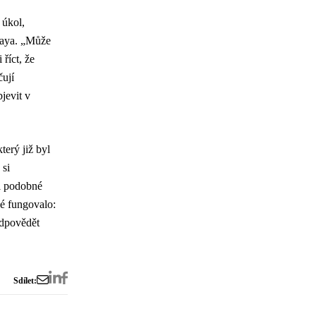
 úkol,
igaya. „Může
říct, že
čují
jevit v
terý již byl
 si
li podobné
ké fungovalo:
edpovědět
Sdílet: