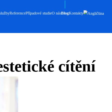
služby
Reference
Případové studie
O nás
Blog
Kontakty
stetické cítění