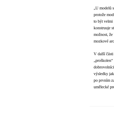
„U modelů s 
protože mode
to být velmi
konstruuje s
možnost, že 
mozkové arch
V další část
„proškolen“ 
dobrovolníci 
výsledky jak
po prvním z
umělecké pre