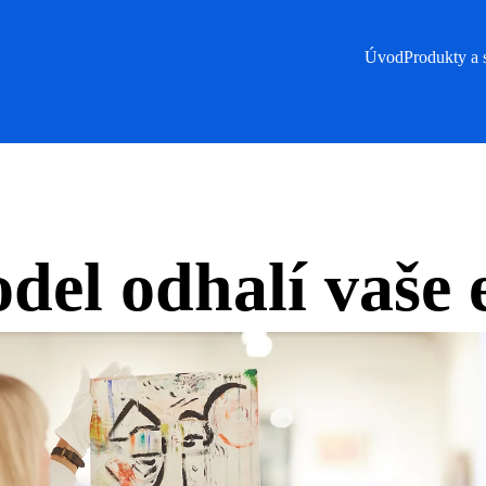
Úvod
Produkty a 
el odhalí vaše e