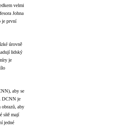
sledkem velmi
ofesora Johna
 je první
nízké úrovně
žadují lidský
míry je
ílo
DCNN), aby se
ti. DCNN je
h obrazů, aby
é sítě mají
ní jedné