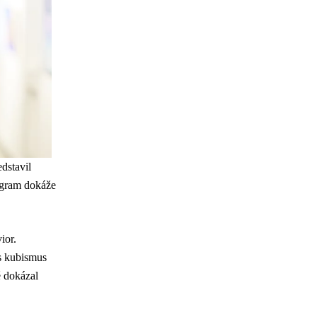
dstavil
ogram dokáže
ior.
s kubismus
é dokázal