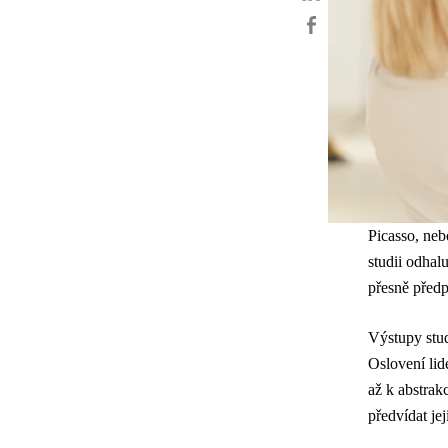
Picasso, neb
studii odha
přesně předp
Výstupy stud
Oslovení lid
až k abstrak
předvídat je