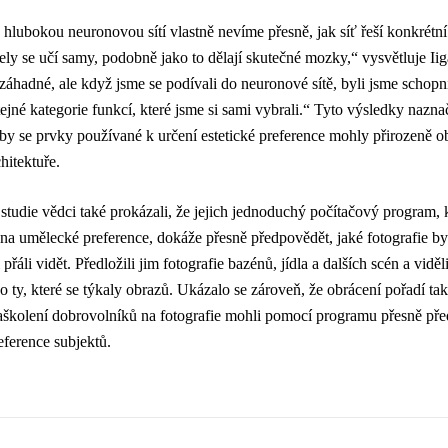
hlubokou neuronovou sítí vlastně nevíme přesně, jak síť řeší konkrétní
ly se učí samy, podobně jako to dělají skutečné mozky,“ vysvětluje I
 záhadné, ale když jsme se podívali do neuronové sítě, byli jsme schopni 
tejné kategorie funkcí, které jsme si sami vybrali.“ Tyto výsledky nazna
by se prvky používané k určení estetické preference mohly přirozeně ob
itektuře.
i studie vědci také prokázali, že jejich jednoduchý počítačový program, k
na umělecké preference, dokáže přesně předpovědět, jaké fotografie by
přáli vidět. Předložili jim fotografie bazénů, jídla a dalších scén a vidě
o ty, které se týkaly obrazů. Ukázalo se zároveň, že obrácení pořadí ta
aškolení dobrovolníků na fotografie mohli pomocí programu přesně př
ference subjektů.