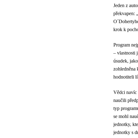
Jeden z auto
překvapen: „
O´Dohertyho 
krok k pocho
Program nejp
– vlastnosti 
úsudek, jako
zohledněna k
hodnotiteli lí
Vědci navíc 
naučili pře
typ programu
se mohl nauč
jednotky, kt
jednotky s d