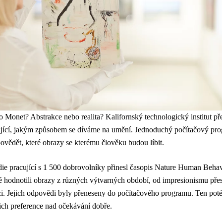
o Monet? Abstrakce nebo realita? Kalifornský technologický institut pře
lující, jakým způsobem se díváme na umění. Jednoduchý počítačový pr
ovědět, které obrazy se kterému člověku budou líbit.
ie pracující s 1 500 dobrovolníky přinesl časopis Nature Human Behav
é hodnotili obrazy z různých výtvarných období, od impresionismu pře
ci. Jejich odpovědi byly přeneseny do počítačového programu. Ten pot
jich preference nad očekávání dobře.