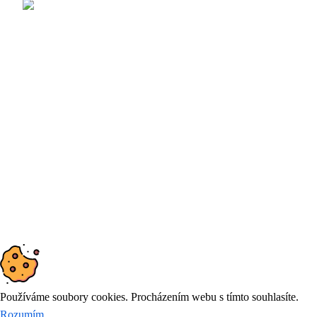
vlnité
Future
s.r.o.
lepenky
© 2026
DYNAMIC FUTURE
Používáme soubory cookies. Procházením webu s tímto souhlasíte.
Rozumím