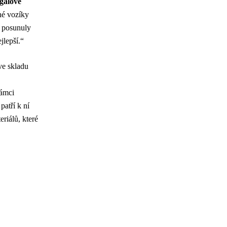
gálové
né vozíky
e posunuly
jlepší.“
e skladu
rámci
patří k ní
riálů, které