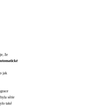
e, že
automatické
o jak
egrace
byla série
bylo také