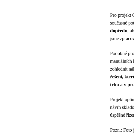
Pro projekt 
současné pot
dopředu
, a
jsme zpracov
Podobné pro
manuálních ř
zohlednit nák
řešení, kte
trhu a v pr
Projekt opti
návrh sklado
úspěšné říze
Pozn.: Foto j