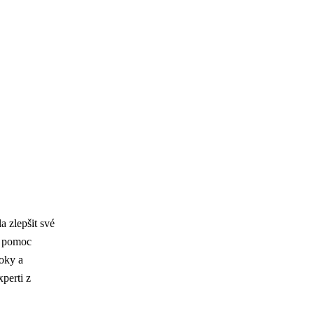
 zlepšit své
na pomoc
oky a
perti z