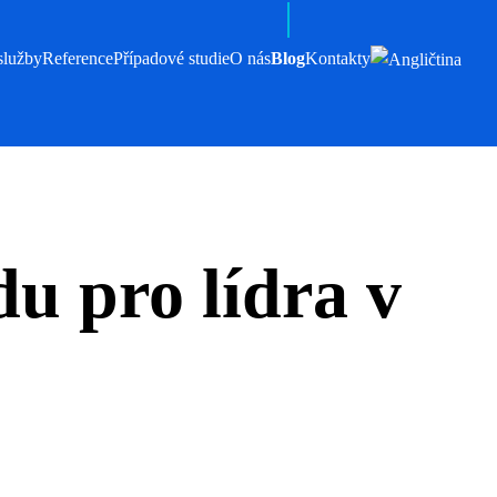
služby
Reference
Případové studie
O nás
Blog
Kontakty
u pro lídra v