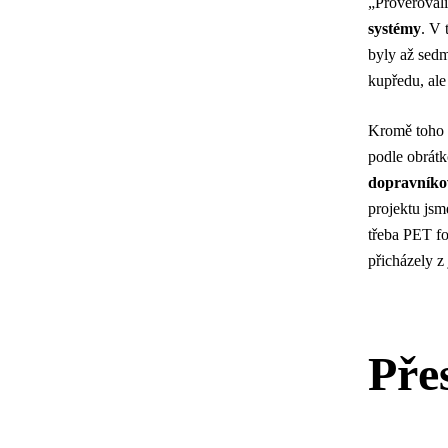
„Prověřovali
systémy
. V 
byly až sedm
kupředu, ale
Kromě toho 
podle obrátk
dopravníko
projektu jsm
třeba PET fo
přicházely z
Pře