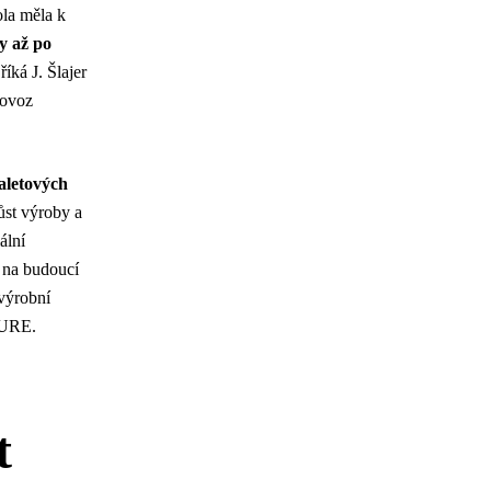
ola měla k
y až po
říká J. Šlajer
rovoz
aletových
ůst výroby a
ální
n na budoucí
 výrobní
TURE.
t