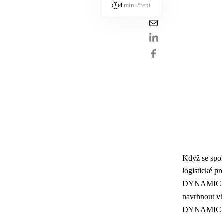
min. čtení
4
Když se spol
logistické p
DYNAMIC FUT
navrhnout vh
DYNAMIC FU