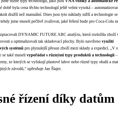
 jsme různé typy technologií, jako jsou
VNA vozíky a automatické re
té době byla cena těchto technologií ještě velmi vysoká – automatizova
krát dražší než manuální. Dnes jsou tyto náklady nižší a technologie s
 tehdy jsme museli pečlivě zvažovat, jaké řešení bude pro Coca-Colu ne
zpracovali DYNAMIC FUTURE ABC analýzu, která rozložila zboží v
ovosti a optimalizovali tak skladovací plochy. Bylo navrženo
využití
vých systémů
pro plynulejší přesun zboží mezi sklady a expedicí. „V 
e se také museli
vypořádat s různými typy produktů a technologií
– 
rmy, ze kterých se vyfukují plastové lahve nebo různé typy obalů a mate
 jiných závodů,“ upřesňuje Jan Šlajer.
sné řízení díky datům