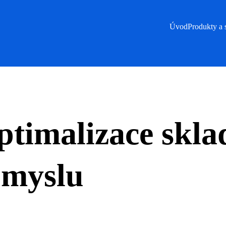
Úvod
Produkty a 
timalizace sklad
ůmyslu