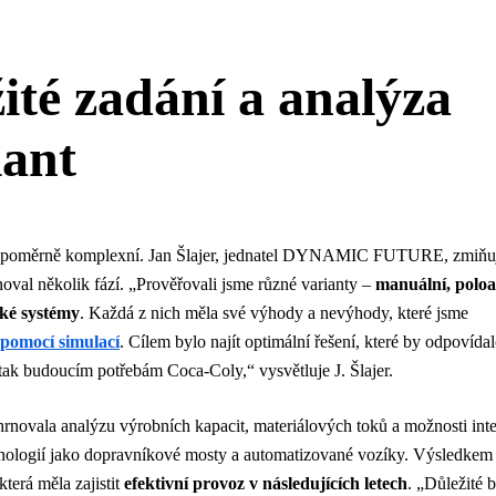
žité zadání a analýza
iant
 poměrně komplexní. Jan Šlajer, jednatel DYNAMIC FUTURE, zmiňuj
noval několik fází. „Prověřovali jsme různé varianty –
manuální, polo
ké systémy
. Každá z nich měla své výhody a nevýhody, které jsme
 pomocí simulací
. Cílem bylo najít optimální řešení, které by odpovídal
ak budoucím potřebám Coca-Coly,“ vysvětluje J. Šlajer.
rnovala analýzu výrobních kapacit, materiálových toků a možnosti int
nologií jako dopravníkové mosty a automatizované vozíky. Výsledkem 
která měla zajistit
efektivní provoz v následujících letech
. „Důležité 