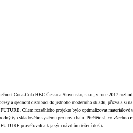
ečnost Coca-Cola HBC Česko a Slovensko, s.r.o., v roce 2017 rozhodla
rocesy a sjednotit distribuci do jednoho moderního skladu, přizvala si 
URE. Cílem rozsáhlého projektu bylo optimalizovat materiálové t
odný typ skladového systému pro novu halu. Přečtěte si, co všechno ex
TURE prověřovali a k jakým návrhům řešení došli.