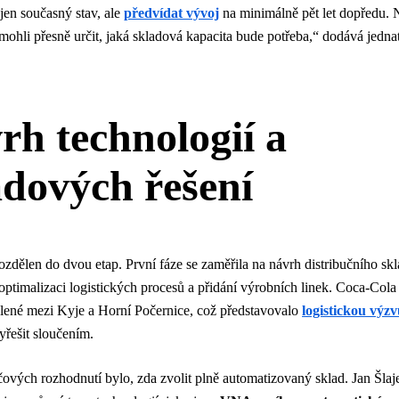
jen současný stav, ale
předvídat vývoj
na minimálně pět let dopředu. 
mohli přesně určit, jaká skladová kapacita bude potřeba,“ dodává jednat
rh technologií a
adových řešení
rozdělen do dvou etap. První fáze se zaměřila na návrh distribučního sk
optimalizaci logistických procesů a přidání výrobních linek. Coca-Cola
lené mezi Kyje a Horní Počernice, což představovalo
logistickou výz
yřešit sloučením.
čových rozhodnutí bylo, zda zvolit plně automatizovaný sklad. Jan Šlaje