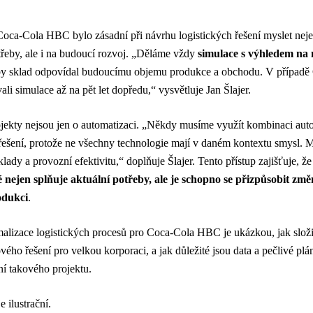
Coca-Cola HBC bylo zásadní při návrhu logistických řešení myslet nej
řeby, ale i na budoucí rozvoj. „Děláme vždy
simulace s výhledem na n
by sklad odpovídal budoucímu objemu produkce a obchodu. V případě
ali simulace až na pět let dopředu,“ vysvětluje Jan Šlajer.
jekty nejsou jen o automatizaci. „Někdy musíme využít kombinaci aut
ešení, protože ne všechny technologie mají v daném kontextu smysl. 
lady a provozní efektivitu,“ doplňuje Šlajer. Tento přístup zajišťuje, že
ré nejen splňuje aktuální potřeby, ale je schopno se přizpůsobit z
odukci
.
malizace logistických procesů pro Coca-Cola HBC je ukázkou, jak slož
vého řešení pro velkou korporaci, a jak důležité jsou data a pečlivé pl
ní takového projektu.
e ilustrační.