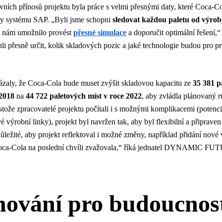
vních přínosů projektu byla práce s velmi přesnými daty, které Coca-C
íky systému SAP. „Byli jsme schopni
sledovat každou paletu od výrob
o nám umožnilo provést
přesné simulace
a doporučit optimální řešení,“ 
hli přesně určit, kolik skladových pozic a jaké technologie budou pro p
ázaly, že Coca-Cola bude muset zvýšit skladovou kapacitu ze
35 381 p
 2018
na
44 722 paletových míst v roce 2022
, aby zvládla plánovaný r
stože zpracovatelé projektu počítali i s možnými komplikacemi (potenci
vé výrobní linky), projekt byl navržen tak, aby byl flexibilní a připrave
ůležité, aby projekt reflektoval i možné změny, například přidání nové
Coca-Cola na poslední chvíli zvažovala,“ říká jednatel DYNAMIC FU
nování pro budoucnos