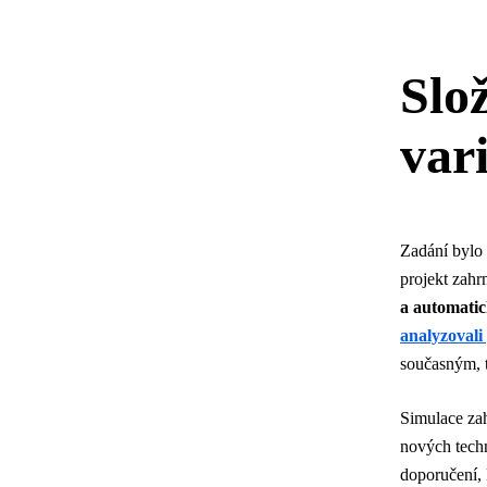
Slo
var
Zadání bylo
projekt zahr
a automatic
analyzovali
současným, t
Simulace zah
nových tech
doporučení, 