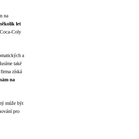
en na
ěkolik let
 Coca-Coly
omatických a
Musíme také
 firma získá
měnám na
itý může být
ánování pro