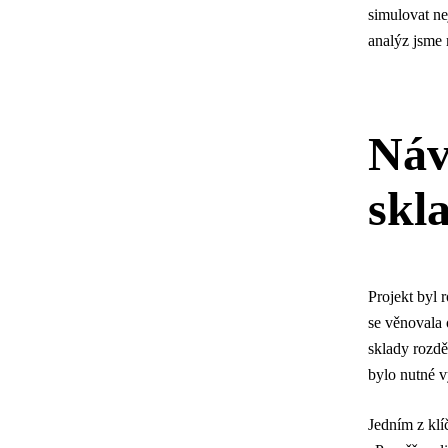
simulovat ne
analýz jsme 
Náv
skl
Projekt byl 
se věnovala 
sklady rozdě
bylo nutné v
Jedním z klí