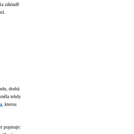
Na základě
el.
ladu, druhá
 měla tehdy
vu
, kterou
r popisuje: