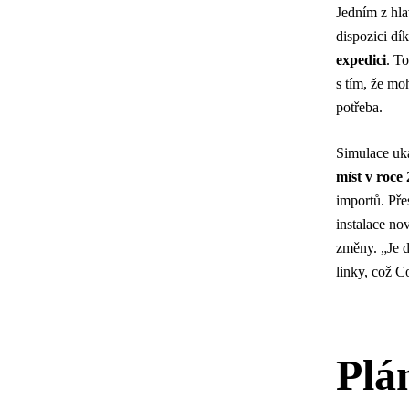
Jedním z hla
dispozici d
expedici
. T
s tím, že mo
potřeba.
Simulace uk
míst v roce
importů. Pře
instalace no
změny. „Je d
linky, což 
Plá