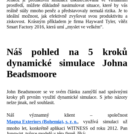
prostředí, můžete důkladně nasimulovat situace, které by vás
reálně stály mnoho peněz a představovaly nemalá rizika. Je to
ideální možnost, jak efektivně zvyšovat svou produktivitu a
ziskovost. Krásným příkladem je firma Hayward Tyler, vítěz
Smart Factory 2016, která umí „myslet ve velkém“.
Náš pohled na 5 kroků
dynamické simulace Johna
Beadsmoore
John Beadsmoore se ve svém článku zamýšlí nad správnými
kroky při prvním využití dynamické simulace. S jeho názory
nelze jinak, než souhlasit.
Náš významný klient – společnost
Magna Exteriors (Bohemia), s. r. o.
, využívá simulaci už
mnoho let, konkrétně aplikaci WITNESS od roku 2012. Pan
Jungwirt, tvůrce modelů v této firmě, říká: