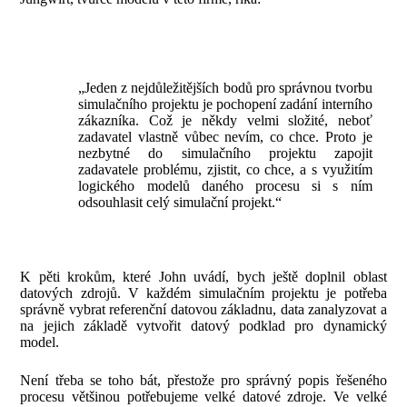
„Jeden z nejdůležitějších bodů pro správnou tvorbu
simulačního projektu je pochopení zadání interního
zákazníka. Což je někdy velmi složité, neboť
zadavatel vlastně vůbec nevím, co chce. Proto je
nezbytné do simulačního projektu zapojit
zadavatele problému, zjistit, co chce, a s využitím
logického modelů daného procesu si s ním
odsouhlasit celý simulační projekt.“
K pěti krokům, které John uvádí, bych ještě doplnil oblast
datových zdrojů. V každém simulačním projektu je potřeba
správně vybrat referenční datovou základnu, data zanalyzovat a
na jejich základě vytvořit datový podklad pro dynamický
model.
Není třeba se toho bát, přestože pro správný popis řešeného
procesu většinou potřebujeme velké datové zdroje. Ve velké