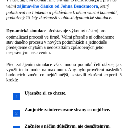
velmi
zájímavého článku od Johna Beadsmoora
, který
publikoval na Linkedin a přidáváme k němu vlastní komentář,
podložený 15 lety zkušeností v oblasti dynamické simulace.
Dynamická simulace
představuje výkonný nástroj pro
optimalizaci procesů ve firmě. Velmi přesně s ní odhadneme
stav daného procesu v nových podmínkách a jednoduše
předejdeme chybám a nedostatkům způsobených jeho
nesprávným nastavením.
Před zahájením simulace však mnoho podniků čelí otázce, jak
využít tento model na maximum. Aby bylo prověření následků
budoucích změn co nejúčinnější, sestavili zkušení experti 5
kroků:
Ujasněte si, co chcete.
Zaujměte zainteresované strany co nejdříve.
Začněte s něčím důležitým, ale dosažitelným.