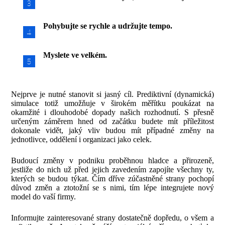
Pohybujte se rychle a udržujte tempo.
Myslete ve velkém.
Nejprve je nutné stanovit si jasný cíl. Prediktivní (dynamická)
simulace totiž umožňuje v širokém měřítku poukázat na
okamžité i dlouhodobé dopady našich rozhodnutí. S přesně
určeným záměrem hned od začátku budete mít příležitost
dokonale vidět, jaký vliv budou mít případné změny na
jednotlivce, oddělení i organizaci jako celek.
Budoucí změny v podniku proběhnou hladce a přirozeně,
jestliže do nich už před jejich zavedením zapojíte všechny ty,
kterých se budou týkat. Čím dříve zúčastněné strany pochopí
důvod změn a ztotožní se s nimi, tím lépe integrujete nový
model do vaší firmy.
Informujte zainteresované strany dostatečně dopředu, o všem a