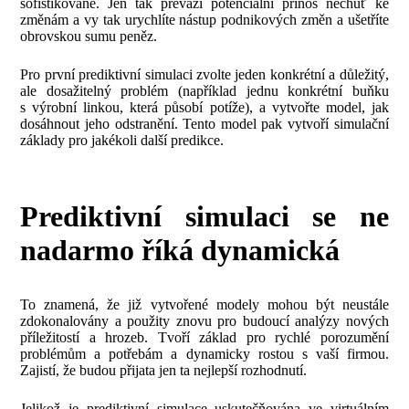
sofistikovaně. Jen tak převáží potenciální přínos nechuť ke
změnám a vy tak urychlíte nástup podnikových změn a ušetříte
obrovskou sumu peněz.
Pro první prediktivní simulaci zvolte jeden konkrétní a důležitý,
ale dosažitelný problém (například jednu konkrétní buňku
s výrobní linkou, která působí potíže), a vytvořte model, jak
dosáhnout jeho odstranění. Tento model pak vytvoří simulační
základy pro jakékoli další predikce.
Prediktivní simulaci se ne
nadarmo říká dynamická
To znamená, že již vytvořené modely mohou být neustále
zdokonalovány a použity znovu pro budoucí analýzy nových
příležitostí a hrozeb. Tvoří základ pro rychlé porozumění
problémům a potřebám a dynamicky rostou s vaší firmou.
Zajistí, že budou přijata jen ta nejlepší rozhodnutí.
Jelikož je prediktivní simulace uskutečňována ve virtuálním