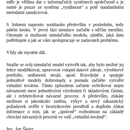
míře je většina dat v informačních systémech společností a je
nutné je pouze ze systému „vytáhnout“ a poté standardními
metodami zanalyzovat.
S Johnem naprosto souhlasím především v posledním, tedy
pátém kroku. V první fázi simulace začněte s něčím menším.
Otestujte si možnosti simulačního modelu, zjistěte, jaká data
potřebujete a jak se vám spolupracuje se zadavateli problému.
Vždy ale myslete dál.
Snažte se svůj simulační model vytvořit tak, aby bylo možné jej
lehce modifikovat, upravovat vstupní datové zdroje, výrobkové
portfolio, směnnosti strojů, apod. Rozvíjejte a spojujte
jednotlivé modely dohromady a pomalu začněte vytvářet
virtuální továrnu. Tímto způsobem začnete ovlivňovat nejen
návaznosti mezi jednotlivými výrobními či skladovými částmi,
ale i zefektivňovat návazné procesy. A především, získáte
možnost si jakoukoliv změnu, výkyv a nový zákaznický
požadavek ověřit v bezrizikovém prostředí a dopředu získat
informace o tom, jak se „správně“ rozhodnout na základě
chování návazných procesů ve vaší „virtuální továrně“.
Ing. Jan Šlajer