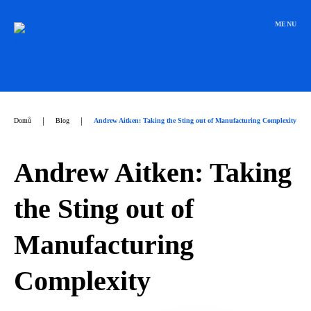
Přeskočit
na
MENU
obsah
|
|
Domů
Blog
Andrew Aitken: Taking the Sting out of Manufacturing Complexity
Andrew Aitken: Taking
the Sting out of
Manufacturing
Complexity