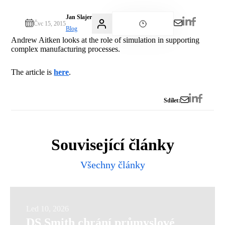
Jan Slajer
Čvc 15, 2015
Blog
Andrew Aitken looks at the role of simulation in supporting
complex manufacturing processes.
The article is
here
.
Sdílet:
Související články
Všechny články
DS
Led 10, 2026
DS Smith chrání průmyslové