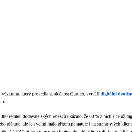
 výzkumu, který provedla společnost Gartner, vytváří
digitální dvojča
em.
 380 řediteli dodavatelských řetězců ukázalo, že 60 % z nich sice už dig
ebo plánuje, ale jen velmi málo přitom pamatuje i na stranu svých klient
níka (DToC) přitom v byznyse hraje velmi důležitou roli. Jak uvádí Gar