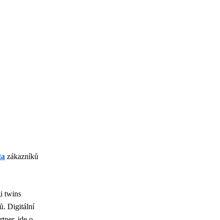
ta
zákazníků
i twins
ů. Digitální
tner, jde o