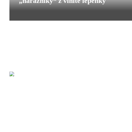
„nárazníky“ z vlnité lepenky
chrání
průmyslové
stroje
„nárazníky“
z
Dynamic
vlnité
Future
s.r.o.
lepenky