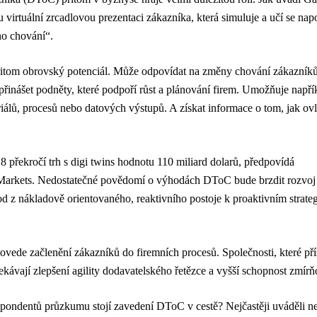
virtuální zrcadlovou prezentaci zákazníka, která simuluje a učí se na
ho chování“.
tom obrovský potenciál. Může odpovídat na změny chování zákazníků
řinášet podněty, které podpoří růst a plánování firem. Umožňuje napřík
álů, procesů nebo datových výstupů. A získat informace o tom, jak ovli
 překročí trh s digi twins hodnotu 110 miliard dolarů, předpovídá
arkets. Nedostatečné povědomí o výhodách DToC bude brzdit rozvoj 
od z nákladově orientovaného, reaktivního postoje k proaktivním strate
vede začlenění zákazníků do firemních procesů. Společnosti, které p
čekávají zlepšení agility dodavatelského řetězce a vyšší schopnost zmírňo
pondentů průzkumu stojí zavedení DToC v cestě? Nejčastěji uváděli n