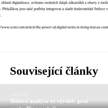
 oblasti digitalizace, ochranu osobních údajů zákazníků a obavy z možn
y. Překážkou jsou také potřeba integrovat a sladit dodavatelské řetězce 
c.
://www.scmr.com/article/the-power-of-digital-twins-is-being-lost-as-cus
Související články
Datová
Led 9, 2026
Datová analýza ve výrobě: proč
analýza