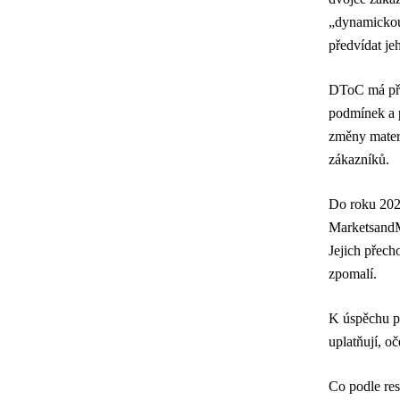
„dynamickou 
předvídat je
DToC má při
podmínek a p
změny materi
zákazníků.
Do roku 2028
MarketsandM
Jejich přech
zpomalí.
K úspěchu po
uplatňují, o
Co podle res