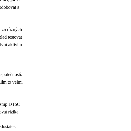
podobovat a
 za různých
lad testovat
vní aktivitu
společností.
giím to velmi
řístup DToC
vat rizika.
edostatek