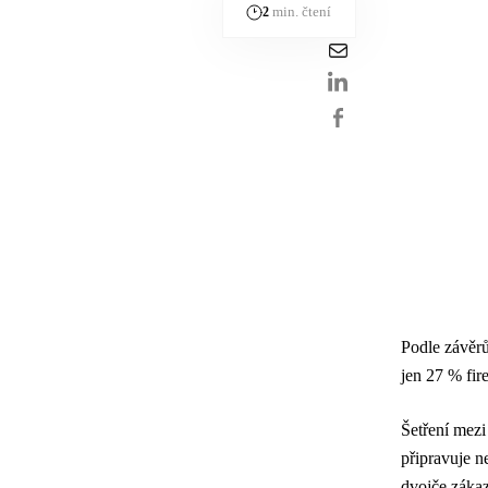
min. čtení
2
Podle závěrů
jen 27 % fir
Šetření mezi
připravuje n
dvojče zákaz