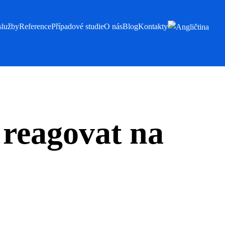
služby
Reference
Případové studie
O nás
Blog
Kontakty
reagovat na