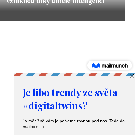
vzniknou díky umělé inteligenci
7
rolí,
které
vzniknou
díky
Produkty a služby
umělé
Digitální dvojče – Digital twins
inteligenci
Nástroj pro predikci poptávky
Poradenství v logistice
Zacházení s osobními údaji a GDPR