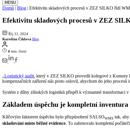
MENU
Domů
|
Blog
|
Efektivitu skladových procesů v ZEZ SILKO řídí WM
Efektivitu skladových procesů v ZEZ SI
Říj 31, 2024
Karolina Čiklová
Blog
4
min. čtení
„
Logistický audit
, který v ZEZ SILKO provedli kolegové z Komory lo
kompenzačních zařízení nás proto oslovil, abychom do jeho procesů 
Systém z dílny zlínských logistiků přispěl k významné transformaci v
Základem úspěchu je kompletní inventura
Klíčovým faktorem úspěchu bylo přizpůsobení SALSO
tak, aby
WMS
skladování místo běžné evidence
. To zahrnovalo kompletní počáteč