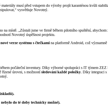
 materiály musí před vstupem do výroby projít karanténou kvůli stabili
nipulovat,“ vysvětluje Novotný.
na místě. „Zůstali jsme ve firmě během pilotního spuštění, abychom z
hodnotí Novotný úspěšnost projektu.
a
nové verze systému s čtečkami
na platformě Android, což významně zv
 a během počáteční inventury. Díky výborné spolupráci s IT týmem ZE
ě řízené úrovni, s možností
sledování každé položky
. Díky integraci 
otný.
iskladů).
o nebylo do té doby technicky možné).