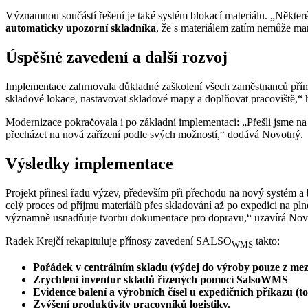
Významnou součástí řešení je také systém blokací materiálu. „Některé
automaticky upozorní skladníka
, že s materiálem zatím nemůže ma
Úspěšné zavedení a další rozvoj
Implementace zahrnovala důkladné zaškolení všech zaměstnanců přímo 
skladové lokace, nastavovat skladové mapy a doplňovat pracoviště,“ 
Modernizace pokračovala i po základní implementaci: „Přešli jsme n
přecházet na nová zařízení podle svých možností,“ dodává Novotný.
Výsledky implementace
Projekt přinesl řadu výzev, především při přechodu na nový systém
celý proces od příjmu materiálů přes skladování až po expedici na pln
významně usnadňuje tvorbu dokumentace pro dopravu,“ uzavírá Nov
Radek Krejčí rekapituluje přínosy zavedení SALSO
takto:
WMS
Pořádek v centrálním skladu (výdej do výroby pouze z mez
Zrychlení inventur skladů řízených pomocí SalsoWMS
Evidence balení a výrobních čísel u expedičních příkazu (t
Zvýšení produktivity pracovníků logistiky.