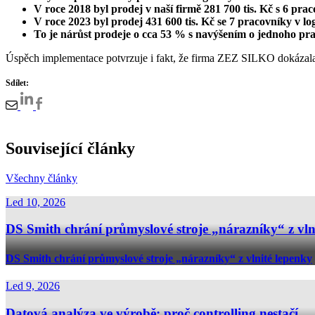
V roce 2018 byl prodej v naší firmě 281 700 tis. Kč s 6 praco
V roce 2023 byl prodej 431 600 tis. Kč se 7 pracovníky v log
To je nárůst prodeje o cca 53 % s navýšením o jednoho pr
Úspěch implementace potvrzuje i fakt, že firma ZEZ SILKO dokáza
Sdílet:
Související články
Všechny články
Led 10, 2026
DS Smith chrání průmyslové stroje „nárazníky“ z vln
DS Smith chrání průmyslové stroje „nárazníky“ z vlnité lepenky
Led 9, 2026
Datová analýza ve výrobě: proč controlling nestačí