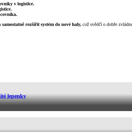
vníky v logistice.
istice.
acovníka.
la
samostatně rozšířit systém do nové haly,
což svědčí o dobře zvládnut
ité lepenky