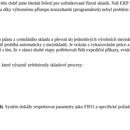
o době jsme hledali řešení pro sofistikované řízení skladů. Náš ERP
vý a díky výbornému přístupu konzultantů (programátorů) nebyl problém
lánu z centrálního skladu a převod do jednotlivých výrobních meziskla
již probíhá automaticky z meziskladů. Je svázán s vykazováním práce 
s tím, že v rámci druhé etapy potřebovali řídit expediční příkazy, evid
 které výrazně zefektivnily skladové procesy:
ží
. Systém dokáže respektovat parametry jako FIFO a specifické požada