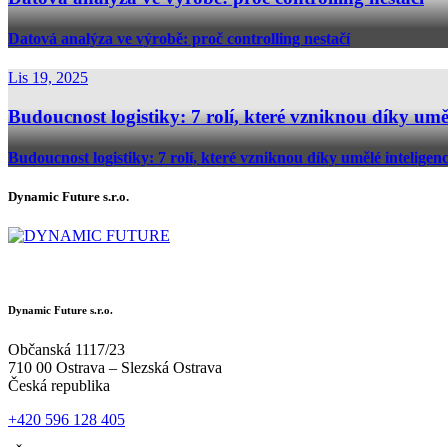
Datová analýza ve výrobě: proč controlling nestačí
Lis 19, 2025
Budoucnost logistiky: 7 rolí, které vzniknou díky uměl
Budoucnost logistiky: 7 rolí, které vzniknou díky umělé inteligenc
Dynamic Future s.r.o.
Dynamic Future s.r.o.
Občanská 1117/23
710 00 Ostrava – Slezská Ostrava
Česká republika
+420 596 128 405