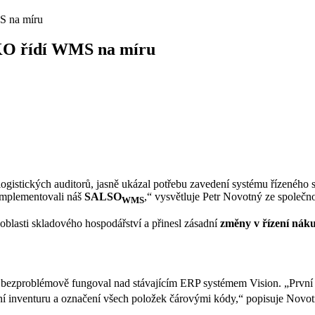
S na míru
LKO řídí WMS na míru
gistických auditorů, jasně ukázal potřebu zavedení systému řízeného
implementovali náš
SALSO
,“ vysvětluje Petr Novotný ze společn
WMS
 oblasti skladového hospodářství a přinesl zásadní
změny v řízení náku
 bezproblémově fungoval nad stávajícím ERP systémem Vision. „První
ní inventuru a označení všech položek čárovými kódy,“ popisuje Novo