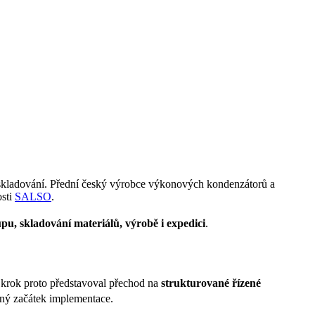
 skladování. Přední český výrobce výkonových kondenzátorů a
osti
SALSO
.
pu, skladování materiálů, výrobě i expedici
.
 krok proto představoval přechod na
strukturované řízené
tný začátek implementace.