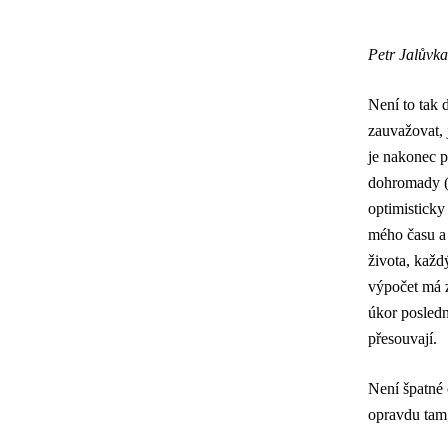
Petr Jalůvk
Není to tak
zauvažovat, 
je nakonec p
dohromady (
optimisticky
mého času a 
života, každ
výpočet má z
úkor posledn
přesouvají.
Není špatné 
opravdu tam