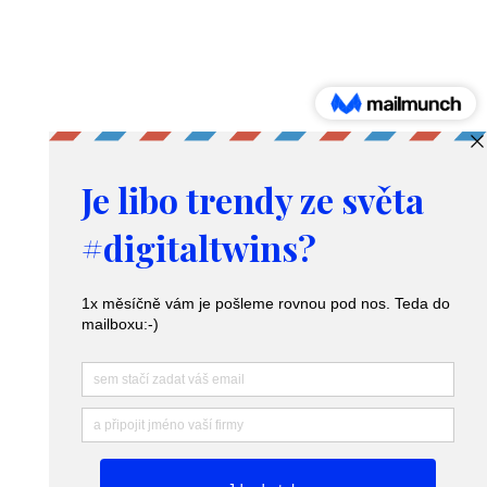
které
vzniknou
díky
Produkty a služby
umělé
Digitální dvojče – Digital twins
inteligenci
Nástroj pro predikci poptávky
Poradenství v logistice
Zacházení s osobními údaji a GDPR
Webové stránky
vytvořilo