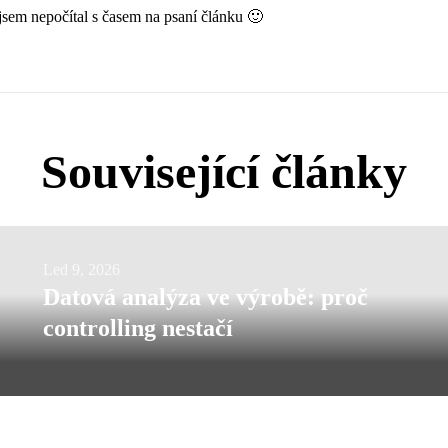
jsem nepočítal s časem na psaní článku 🙂
Související články
Datová
Led 9, 2026
Datová analýza ve výrobě: proč
analýza
controlling nestačí
ve
výrobě: