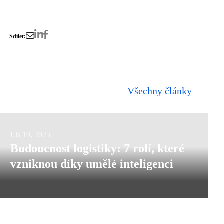
Sdílet:
Všechny články
Budoucnost
Lis 19, 2025
Budoucnost logistiky: 7 rolí, které
logistiky:
vzniknou díky umělé inteligenci
7
rolí,