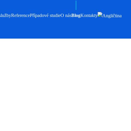
služby
Reference
Případové studie
O nás
Blog
Kontakty