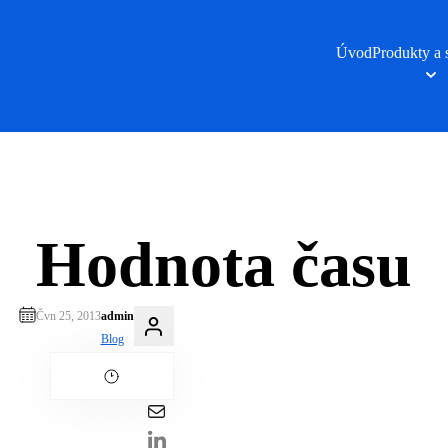
Úvod
Produkty a 
Hodnota času
Čvn 25, 2013
admin
Blog