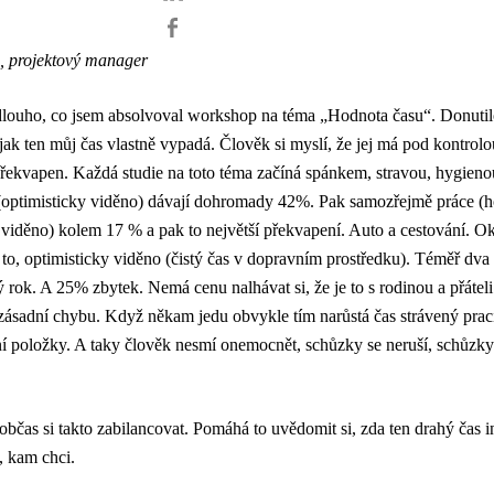
a, projektový manager
 dlouho, co jsem absolvoval workshop na téma „Hodnota času“. Donuti
jak ten můj čas vlastně vypadá. Člověk si myslí, že jej má pod kontrolou
řekvapen. Každá studie na toto téma začíná spánkem, stravou, hygieno
optimisticky viděno) dávají dohromady 42%. Pak samozřejmě práce (
 viděno) kolem 17 % a pak to největší překvapení. Auto a cestování. 
to, optimisticky viděno (čistý čas v dopravním prostředku). Téměř dva
ý rok. A 25% zbytek. Nemá cenu nalhávat si, že je to s rodinou a přátel
ásadní chybu. Když někam jedu obvykle tím narůstá čas strávený prací
í položky. A taky člověk nesmí onemocnět, schůzky se neruší, schůzky
občas si takto zabilancovat. Pomáhá to uvědomit si, zda ten drahý čas i
, kam chci.