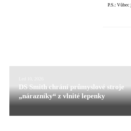
P.S.: Vůbec 
DS
Led 10, 2026
DS Smith chrání průmyslové stroje
Smith
„nárazníky“ z vlnité lepenky
chrání
průmyslové