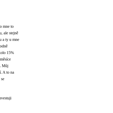
lo mne to
, ale stejně
u a ty u mne
hodně
Okolo 15%
 měsíce
i. Můj
. A to na
 se
nvestuji