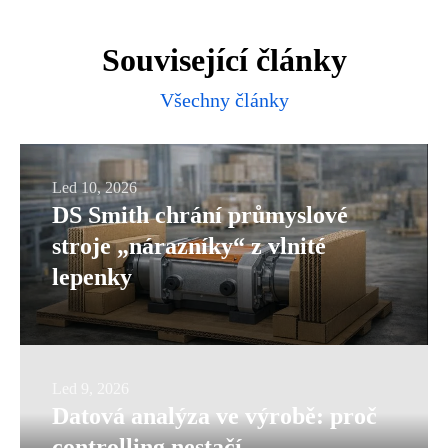
Související články
Všechny články
DS
Led 10, 2026
DS Smith chrání průmyslové
Smith
stroje „nárazníky“ z vlnité
chrání
lepenky
průmyslové
stroje
„nárazníky“
z
Datová
Led 9, 2026
vlnité
Datová analýza ve výrobě: proč
analýza
lepenky
controlling nestačí