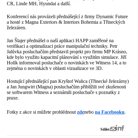
CR, Linde MH, Hyundai a další.
Konferencí nás provázeli přednášející z firmy Dynamic Future
a hosté z Magna Exteriors & Interiors Bohemia a Třineckých
železáren.
Jan Šlajer přednášel o naší aplikaci HAPP zaměřené na
verifikaci a optimalizaci práce manipulační techniky. Petr
Jalůvka posluchačům představil projekt pro firmu MP Krásno,
kde bylo využito kapacitní plánování s využitím simulace. Jiří
Holík informoval posluchače o novinkách ve Witness 14, a to
zejména o novinkách v oblasti vizualizace ve 3D.
Hostující přednášející pan Kryštof Walica (Třinecké železárny)
a Jan Jungwirt (Magna) posluchačům přiblížili své zkušenosti
se softwarem Witness a seznámili posluchače s poznatky z
praxe.
Fotky z akce si můžete prohlédnout
zde
nebo
na Facebooku
.
Sdílet: