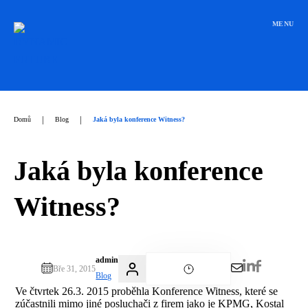
Přeskočit
na
MENU
obsah
|
|
Domů
Blog
Jaká byla konference Witness?
Jaká byla konference
Witness?
admin
Bře 31, 2015
Blog
Ve čtvrtek 26.3. 2015 proběhla Konference Witness, které se
zúčastnili mimo jiné posluchači z firem jako je KPMG, Kostal