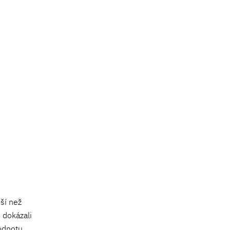
ší než
h dokázali
odnotu.