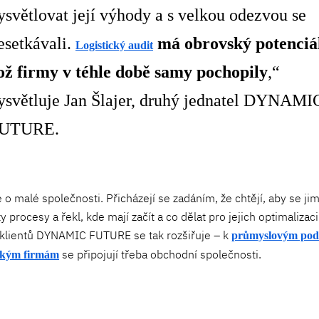
ysvětlovat její výhody a s velkou odezvou se
esetkávali.
má obrovský potenciál
Logistický audit
ož firmy v téhle době samy pochopily
,“
ysvětluje Jan Šlajer, druhý jednatel DYNAMI
UTURE.
o malé společnosti. Přicházejí se zadáním, že chtějí, aby se ji
y procesy a řekl, kde mají začít a co dělat pro jejich optimalizaci
 klientů DYNAMIC FUTURE se tak rozšiřuje – k
průmyslovým po
se připojují třeba obchodní společnosti.
ským firmám