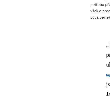
potřebu pře
však o proc
bývá perfe
„
p
u
lo
j
J