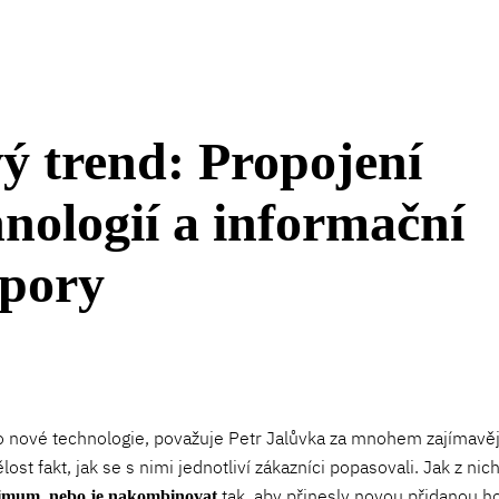
ý trend: Propojení
hnologií a informační
pory
o nové technologie, považuje Petr Jalůvka za mnohem zajímavěj
lost fakt, jak se s nimi jednotliví zákazníci popasovali. Jak z nic
tak, aby přinesly novou přidanou h
ximum, nebo je nakombinovat