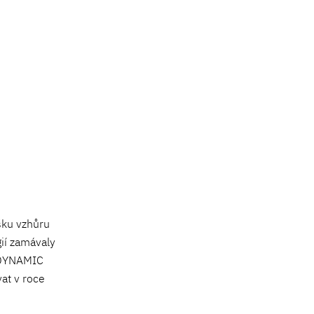
ošku vzhůru
gií zamávaly
o DYNAMIC
at v roce