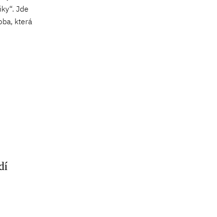
iky“. Jde
oba, která
dí