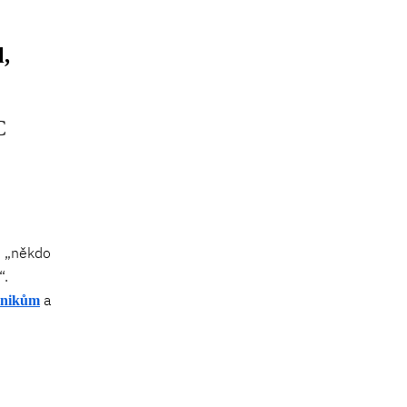
,
C
m „někdo
“.
a
dnikům