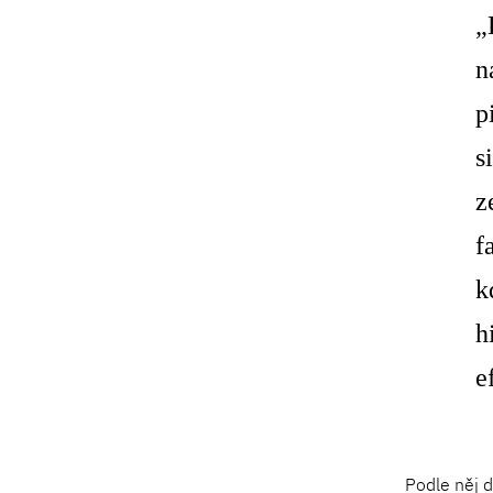
„
n
p
s
z
f
k
h
e
Podle něj d