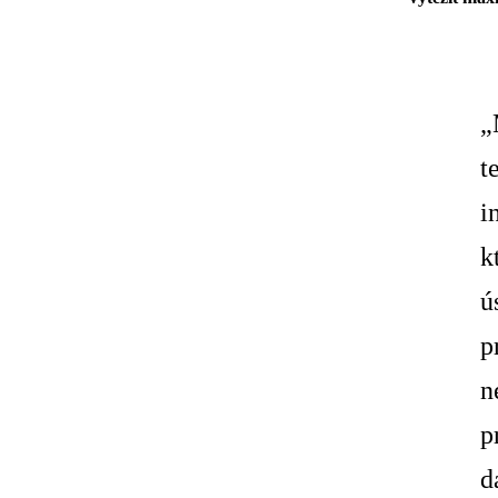
„
t
i
k
ú
p
n
p
d