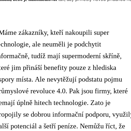
Máme zákazníky, kteří nakoupili super
echnologie, ale neuměli je podchytit
nformačně, tudíž mají supermoderní skříně,
teré jim přináší benefity pouze z hlediska
spory místa. Ale nevytěžují podstatu pojmu
růmyslové revoluce 4.0. Pak jsou firmy, které
emají úplně hitech technologie. Zato je
ropojily se dobrou informační podporu, využil
alší potenciál a šetří peníze. Nemůžu říct, že