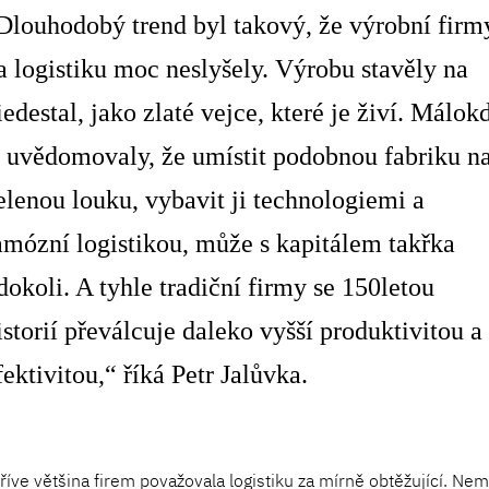
Dlouhodobý trend byl takový, že výrobní firm
a logistiku moc neslyšely. Výrobu stavěly na
iedestal, jako zlaté vejce, které je živí. Málok
i uvědomovaly, že umístit podobnou fabriku n
elenou louku, vybavit ji technologiemi a
amózní logistikou, může s kapitálem takřka
dokoli. A tyhle tradiční firmy se 150letou
istorií převálcuje daleko vyšší produktivitou a
fektivitou,“ říká Petr Jalůvka.
říve většina firem považovala logistiku za mírně obtěžující. Nem