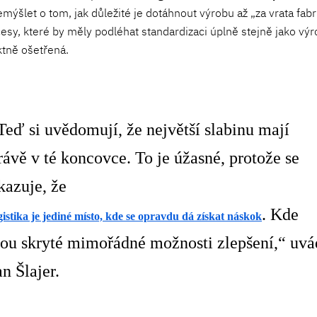
mýšlet o tom, jak důležité je dotáhnout výrobu až „za vrata fabr
esy, které by měly podléhat standardizaci úplně stejně jako výr
ktně ošetřená.
Teď si uvědomují, že největší slabinu mají
rávě v té koncovce. To je úžasné, protože se
kazuje, že
. Kde
gistika je jediné místo, kde se opravdu dá získat náskok
sou skryté mimořádné možnosti zlepšení,“ uvá
an Šlajer.