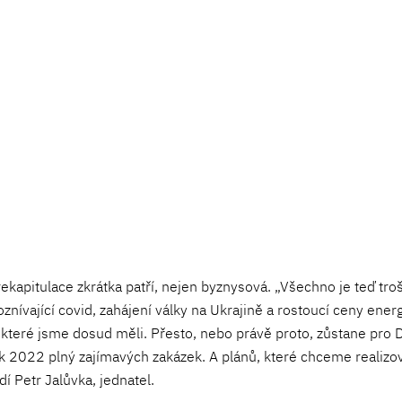
rekapitulace zkrátka patří, nejen byznysová. „Všechno je teď tr
nívající covid, zahájení války na Ukrajině a rostoucí ceny ener
i, které jsme dosud měli. Přesto, nebo právě proto, zůstane pr
 2022 plný zajímavých zakázek. A plánů, které chceme realizov
í Petr Jalůvka, jednatel.