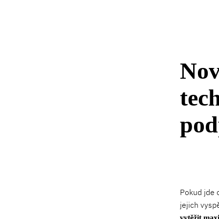
Nov
tec
pod
Pokud jde 
jejich vyspě
vytěžit ma