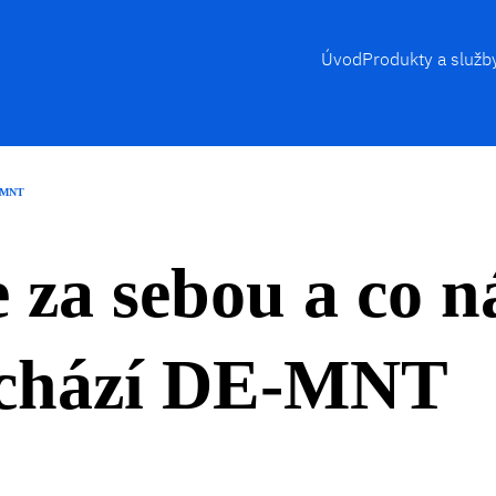
Úvod
Produkty a služb
E-MNT
za sebou a co n
chází DE-MNT