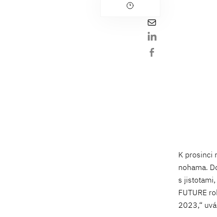
K prosinci 
nohama. Doz
s jistotam
FUTURE rok
2023,“ uvád