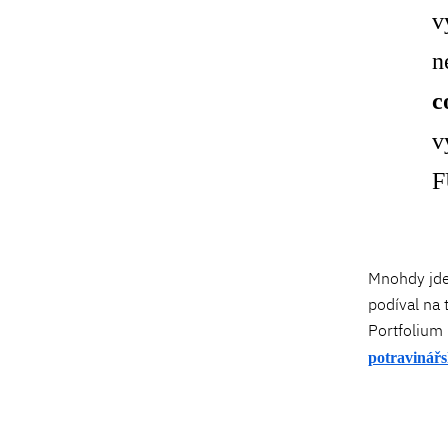
v
n
c
v
F
Mnohdy jde 
podíval na t
Portfolium
potravinář