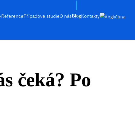
y
Reference
Případové studie
O nás
Kontakty
Blog
ás čeká? Po