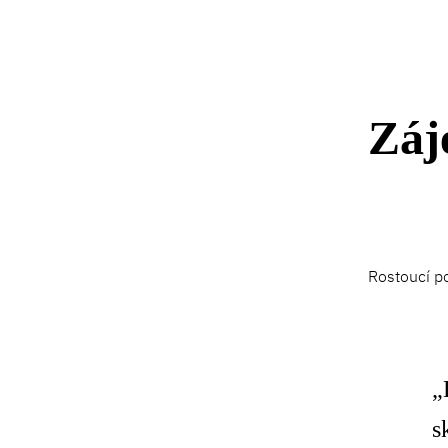
Záj
Rostoucí po
„
s