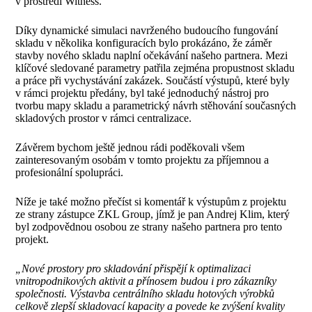
v prostředí Witness.
Díky dynamické simulaci navrženého budoucího fungování
skladu v několika konfiguracích bylo prokázáno, že záměr
stavby nového skladu naplní očekávání našeho partnera. Mezi
klíčové sledované parametry patřila zejména propustnost skladu
a práce při vychystávání zakázek. Součástí výstupů, které byly
v rámci projektu předány, byl také jednoduchý nástroj pro
tvorbu mapy skladu a parametrický návrh stěhování současných
skladových prostor v rámci centralizace.
Závěrem bychom ještě jednou rádi poděkovali všem
zainteresovaným osobám v tomto projektu za příjemnou a
profesionální spolupráci.
Níže je také možno přečíst si komentář k výstupům z projektu
ze strany zástupce ZKL Group, jímž je pan Andrej Klim, který
byl zodpovědnou osobou ze strany našeho partnera pro tento
projekt.
„Nové prostory pro skladování přispějí k optimalizaci
vnitropodnikových aktivit a přínosem budou i pro zákazníky
společnosti. Výstavba centrálního skladu hotových výrobků
celkově zlepší skladovací kapacity a povede ke zvýšení kvality