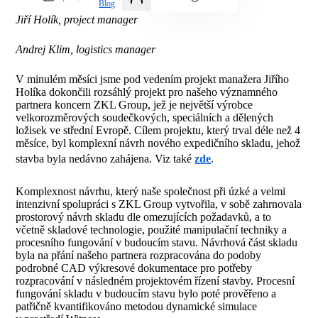
Blog
Jiří Holík, project manager
Andrej Klim, logistics manager
V minulém měsíci jsme pod vedením projekt manažera Jiřího
Holíka dokončili rozsáhlý projekt pro našeho významného
partnera koncern ZKL Group, jež je největší výrobce
velkorozměrových soudečkových, speciálních a dělených
ložisek ve střední Evropě. Cílem projektu, který trval déle než 4
měsíce, byl komplexní návrh nového expedičního skladu, jehož
stavba byla nedávno zahájena. Viz také
zde
.
Komplexnost návrhu, který naše společnost při úzké a velmi
intenzivní spolupráci s ZKL Group vytvořila, v sobě zahrnovala
prostorový návrh skladu dle omezujících požadavků, a to
včetně skladové technologie, použité manipulační techniky a
procesního fungování v budoucím stavu. Návrhová část skladu
byla na přání našeho partnera rozpracována do podoby
podrobné CAD výkresové dokumentace pro potřeby
rozpracování v následném projektovém řízení stavby. Procesní
fungování skladu v budoucím stavu bylo poté prověřeno a
patřičně kvantifikováno metodou dynamické simulace