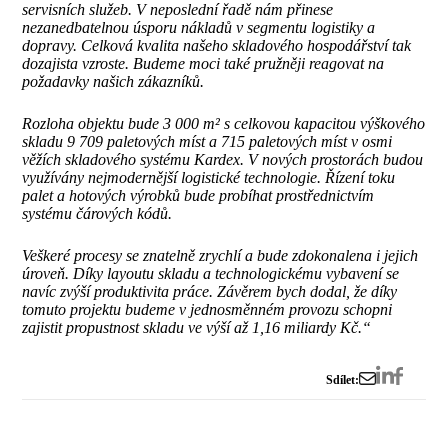
servisních služeb. V neposlední řadě nám přinese
nezanedbatelnou úsporu nákladů v segmentu logistiky a
dopravy. Celková kvalita našeho skladového hospodářství tak
dozajista vzroste. Budeme moci také pružněji reagovat na
požadavky našich zákazníků.
Rozloha objektu bude 3 000 m² s celkovou kapacitou výškového
skladu 9 709 paletových míst a 715 paletových míst v osmi
věžích skladového systému Kardex. V nových prostorách budou
využívány nejmodernější logistické technologie. Řízení toku
palet a hotových výrobků bude probíhat prostřednictvím
systému čárových kódů.
Veškeré procesy se znatelně zrychlí a bude zdokonalena i jejich
úroveň. Díky layoutu skladu a technologickému vybavení se
navíc zvýší produktivita práce.
Závěrem bych dodal, že díky
tomuto projektu budeme v jednosměnném provozu schopni
zajistit propustnost skladu ve výší až 1,16 miliardy Kč.“
Sdílet: