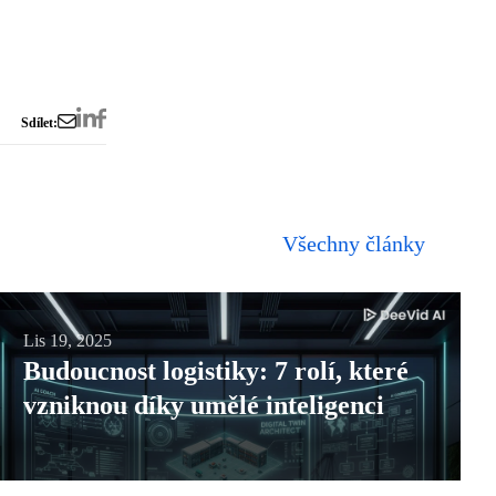
Sdílet:
Všechny články
Budoucnost
Lis 19, 2025
Budoucnost logistiky: 7 rolí, které
logistiky:
vzniknou díky umělé inteligenci
7