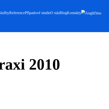
služby
Reference
Případové studie
O nás
Blog
Kontakty
raxi 2010