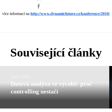
více informací na
http://www.dynamicfuture.cz/konference/2010/
Související články
Datová
Led 9, 2026
Datová analýza ve výrobě: proč
analýza
controlling nestačí
ve