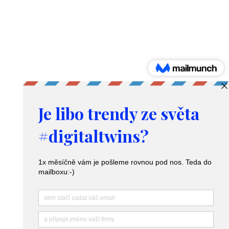
rolí,
které
vzniknou
díky
Produkty a služby
umělé
Digitální dvojče – Digital twins
inteligenci
Nástroj pro predikci poptávky
Poradenství v logistice
Zacházení s osobními údaji a GDPR