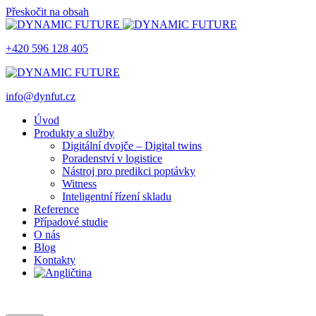
Přeskočit na obsah
+420 596 128 405
info@dynfut.cz
Úvod
Produkty a služby
Digitální dvojče – Digital twins
Poradenství v logistice
Nástroj pro predikci poptávky
Witness
Inteligentní řízení skladu
Reference
Případové studie
O nás
Blog
Kontakty