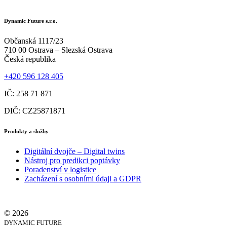
Dynamic Future s.r.o.
Občanská 1117/23
710 00 Ostrava – Slezská Ostrava
Česká republika
+420 596 128 405
IČ: 258 71 871
DIČ: CZ25871871
Produkty a služby
Digitální dvojče – Digital twins
Nástroj pro predikci poptávky
Poradenství v logistice
Zacházení s osobními údaji a GDPR
© 2026
DYNAMIC FUTURE