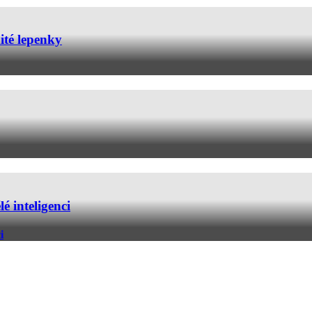
ité lepenky
é inteligenci
i