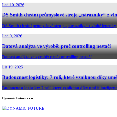
Led 10, 2026
DS Smith chrání průmyslové stroje „nárazníky“ z vln
DS Smith chrání průmyslové stroje „nárazníky“ z vlnité lepenky
Led 9, 2026
Datová analýza ve výrobě: proč controlling nestačí
Datová analýza ve výrobě: proč controlling nestačí
Lis 19, 2025
Budoucnost logistiky: 7 rolí, které vzniknou díky uměl
Budoucnost logistiky: 7 rolí, které vzniknou díky umělé inteligenc
Dynamic Future s.r.o.