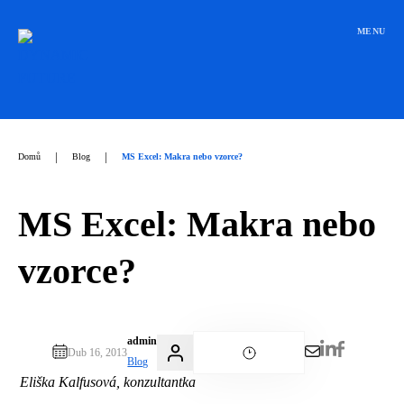
Přeskočit
na
MENU
obsah
|
|
Domů
Blog
MS Excel: Makra nebo vzorce?
MS Excel: Makra nebo
vzorce?
admin
Dub 16, 2013
Blog
Eliška Kalfusová, konzultantka