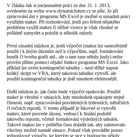
V článku Jak si (ne)usnadnit práci ze dne 31. 1. 2013,
uvedeném na webu www.dynamicfuture.cz se píše, že při
zpracování dat v programu MS Excel je možné si usnadnit práci
využitím maker. Při rozhodování, jestli pro řešení nějakého
problému využít makro či běžné vzorce je však vhodné se
pořádně zamyslet a položit si několik otázek:
První zásadní otázkou je, jestli výpočet (makra lze samozřejmě
použít i k jiným úkonům než k výpočtům, např. formátování
buněk či tvorba grafů atd., ale o tam zase někdy jindy) nelze
provést přímo pomocí nějaké funkce programu MS Excel. Jako
příklad lze uvést kontingenční tabulky – není těžké napsat
krátký skript ve VBA, který takovou tabulku vytvoří, ale
použití kontingenční tabulky je jistě mnohem efektivnější.
Další otázkou je, jak často bude výpočet opakován. Použití
maker je vhodné v situacích, kdy mnohokrát opakujete stejné
činnosti, např. zpracovávání pravidelných týdenních, měsíčních
či ročních reportů. V tomto případě je šikovné si vytvořit
makro, které provede úkony, vedoucí k finální podobě
takového reportu, včetně formátování výsledných tabulek.
Takové makro lze v průběhu času doladit tak, aby zahrnovalo
všechny možné nastalé situace. Pokud však provádíte pouze
jednorázové výpočty, ke kterým se sice v budoucnu někdy