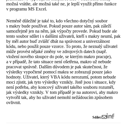
možná vrátíte, ale možná také ne, je lepší využít přímo funkce
v programu MS Excel.
Neméně důležité je také to, kdo všechno dotyčný soubor
s makry bude používat. Pokud pouze autor sám, pak záleží
samozřejmě jen na něm, jak výpočty provede. Pokud bude ale
tento soubor sdílet i s dalšími uživateli, kteří s makry neumí, pak
by měl autor buď zvlášť dbát na správnost a univerzálnost
kódu, nebo použít pouze vzorce. To proto, že neznalý uživatel
může provést nějaké změny ve zdrojových datech (např.
vložení nového sloupce do pole, se kterým makro pracuje),
a v případě, že tato situace není ošetřena, makro už nebude
pracovat správně. Dalším důvodem je pak skutečnost, že
výsledky vypočtené pomocí makra se zobrazují pouze jako
hodnoty. Uživatel, který VBA kódu nerozumí, potom nebude
moci zjistit, jak tyto výsledky vznikly. Jistě jsou i situace, kdy
není potřeba, aby koncový uživatel takého souboru rozuměl,
jak výsledky vznikly. V tom případě je na autorovi, aby makro
vytvořil tak, aby ho uživatel nemohl nežádoucím způsobem
ovlivnit.
Sdílet: