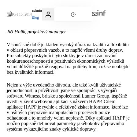
admin
Kvě 15, 2014
Blog
Jiří Holík, projektový manager
V současné době je kladen vysoký důraz na kvalitu a flexibilitu
v oblasti přepravních vazeb, a to napříč všemi druhy doprav.
Pro subjekty poskytující tyto služby je v rámci zachování
konkurenceschopnosti a pozitivních ekonomických výsledků
velmi důležité pružně reagovat na potřeby trhu, což se neobejde
bez kvalitních informací.
Nejen z výše uvedeného důvodu, ale také kvůli uživatelské
jednoduchosti a přívětivosti jsme ve spolupráci s vývojáři
softwaru Witness, britskou společností Lanner Group, úspěšně
uvedli v život webovou aplikaci s názvem HAPP. Cílem
aplikace HAPP je rychle a efektivně získat informace, které lze
v reálných přepravně manipulačních procesech pouze
odhadnout a to mnohdy velmi nepřesně. Díky aplikaci HAPP je
možno popisně definovat parametry jakéhokoliv přepravního
systému vykazujícího znaky cyklické dopravy.