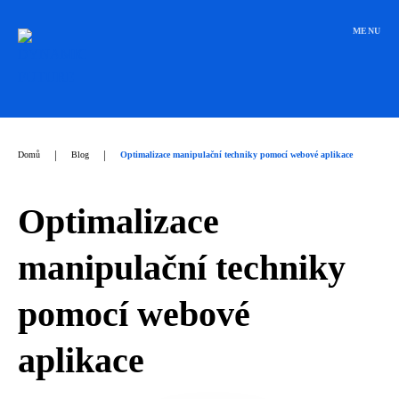
Přeskočit
na
MENU
obsah
|
|
Domů
Blog
Optimalizace manipulační techniky pomocí webové aplikace
Optimalizace
manipulační techniky
pomocí webové
aplikace