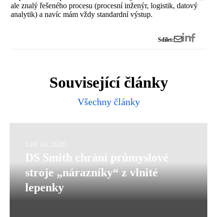
ale znalý řešeného procesu (procesní inženýr, logistik, datový
analytik) a navíc mám vždy standardní výstup.
Sdílet:
Související články
Všechny články
DS
Led 10, 2026
DS Smith chrání průmyslové
Smith
stroje „nárazníky“ z vlnité
chrání
lepenky
průmyslové
stroje