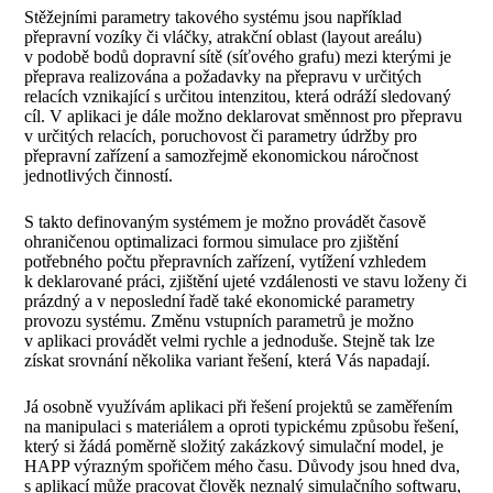
Stěžejními parametry takového systému jsou například
přepravní vozíky či vláčky, atrakční oblast (layout areálu)
v podobě bodů dopravní sítě (síťového grafu) mezi kterými je
přeprava realizována a požadavky na přepravu v určitých
relacích vznikající s určitou intenzitou, která odráží sledovaný
cíl. V aplikaci je dále možno deklarovat směnnost pro přepravu
v určitých relacích, poruchovost či parametry údržby pro
přepravní zařízení a samozřejmě ekonomickou náročnost
jednotlivých činností.
S takto definovaným systémem je možno provádět časově
ohraničenou optimalizaci formou simulace pro zjištění
potřebného počtu přepravních zařízení, vytížení vzhledem
k deklarované práci, zjištění ujeté vzdálenosti ve stavu loženy či
prázdný a v neposlední řadě také ekonomické parametry
provozu systému. Změnu vstupních parametrů je možno
v aplikaci provádět velmi rychle a jednoduše. Stejně tak lze
získat srovnání několika variant řešení, která Vás napadají.
Já osobně využívám aplikaci při řešení projektů se zaměřením
na manipulaci s materiálem a oproti typickému způsobu řešení,
který si žádá poměrně složitý zakázkový simulační model, je
HAPP výrazným spořičem mého času. Důvody jsou hned dva,
s aplikací může pracovat člověk neznalý simulačního softwaru,