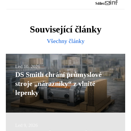
Sdílet:
Související články
Všechny články
DS
Led 10, 2026
DS Smith chrání průmyslové
Smith
stroje „nárazníky“ z vlnité
chrání
lepenky
průmyslové
stroje
„nárazníky“
z
Datová
Led 9, 2026
vlnité