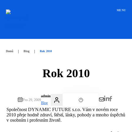
Přeskočit
na
MENU
obsah
|
|
Domů
Blog
Rok 2010
Rok 2010
admin
Pro 29, 2009
Blog
Společnost DYNAMIC FUTURE s.r.o. Vám v novém roce
2010 přeje hodně zdraví, štěstí, lásky, pohody a mnoho úspěchů
v osobním i profesním životě.