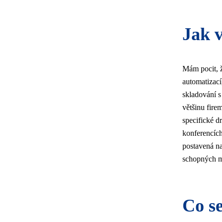
Jak v
Mám pocit, ž
automatizací
skladování s
většinu fire
specifické d
konferencíc
postavená na
schopných mi
Co s