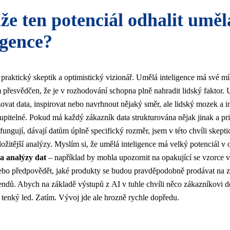
e ten potenciál odhalit uměl
igence?
praktický skeptik a optimistický vizionář. Umělá inteligence má své mís
 přesvědčen, že je v rozhodování schopna plně nahradit lidský faktor.
ovat data, inspirovat nebo navrhnout nějaký směr, ale lidský mozek a in
upitelné. Pokud má každý zákazník data strukturována nějak jinak a pri
 fungují, dávají datům úplně specifický rozměr, jsem v této chvíli skepti
ložitější analýzy. Myslím si, že umělá inteligence má velký potenciál v o
a analýzy dat
– například by mohla upozornit na opakující se vzorce 
ebo předpovědět, jaké produkty se budou pravděpodobně prodávat na 
endů. Abych na základě výstupů z AI v tuhle chvíli něco zákazníkovi de
š tenký led. Zatím. Vývoj jde ale hrozně rychle dopředu.