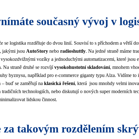
nímáte současný vývoj v logi
e se logistika rozděluje do dvou linií. Souvisí to s příchodem a větší do
, jakými jsou
AutoStory
nebo
radioshuttly
. Na jedné straně máme tra
 vysokozdvižnými vozíky a jednoduchými automatizacemi, které jsou e
m. Na straně druhé se rozvíjí
vysokohustotní skladování
, mnohem vhod
ruhy byznysu, například pro e-commerce giganty typu Alza. Vidíme to i
h – buď se zaměřují na
klasická řešení
, která jsou mnohdy velmi inovat
 tradičních technologiích, nebo diskutují o nových super moderních te
nimalizovat lidskou činnost.
e za takovým rozdělením skr