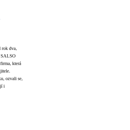
h
 rok dva,
 se SALSO
irma, která
itele.
u, ozvali se,
í i