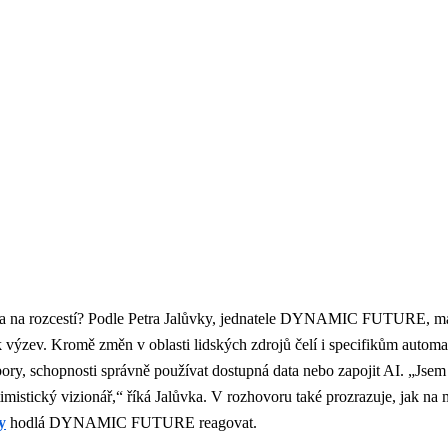
tika na rozcestí? Podle Petra Jalůvky, jednatele DYNAMIC FUTURE, m
 výzev. Kromě změn v oblasti lidských zdrojů čelí i specifikům automa
bory, schopnosti správně používat dostupná data nebo zapojit AI. „Jsem
timistický vizionář,“ říká Jalůvka. V rozhovoru také prozrazuje, jak na 
y
hodlá DYNAMIC FUTURE reagovat.