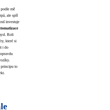
e podle mě
pá, ale spíš
stí investuje
utomatizace
ysl. Roli
y, které si
t i do
 opravdu
vozíky.
 principu to
ekt.
le