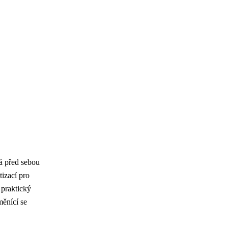
á před sebou
tizací pro
 praktický
měnící se