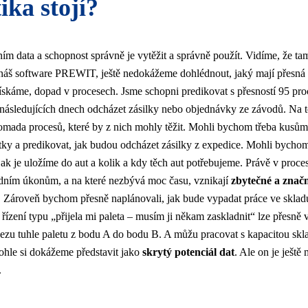
tika stojí?
ím data a schopnost správně je vytěžit a správně použít. Vidíme, že ta
áš software PREWIT, ještě nedokážeme dohlédnout, jaký mají přesná č
skáme, dopad v procesech. Jsme schopni predikovat s přesností 95 proc
následujících dnech odcházet zásilky nebo objednávky ze závodů. Na to
mada procesů, které by z nich mohly těžit. Mohli bychom třeba kusům
ky a predikovat, jak budou odcházet zásilky z expedice. Mohli bycho
jak je uložíme do aut a kolik a kdy těch aut potřebujeme. Právě v proce
edním úkonům, a na které nezbývá moc času, vznikají
zbytečné a znač
. Zároveň bychom přesně naplánovali, jak bude vypadat práce ve sklad
 řízení typu „přijela mi paleta – musím ji někam zaskladnit“ lze přesně v
zu tuhle paletu z bodu A do bodu B. A můžu pracovat s kapacitou skla
ohle si dokážeme představit jako
skrytý potenciál dat
. Ale on je ješt
.