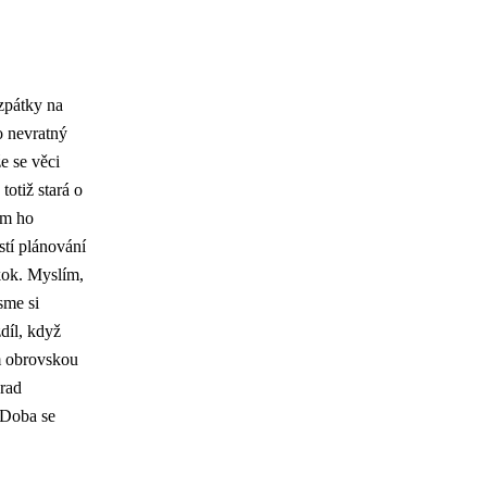
zpátky na
 o nevratný
e se věci
totiž stará o
ám ho
stí plánování
kok. Myslím,
sme si
zdíl, když
am obrovskou
erad
 Doba se