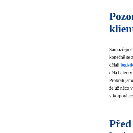
Pozo
klien
Samozřejmě! 
konečně se z
dělali
logist
dělá baterk
Probrali jsm
že už něco vy
v korporátec
Před