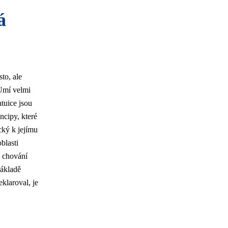
á
to, ale
 Umí velmi
tuice jsou
ncipy, které
cký k jejímu
blasti
v chování
základě
klaroval, je