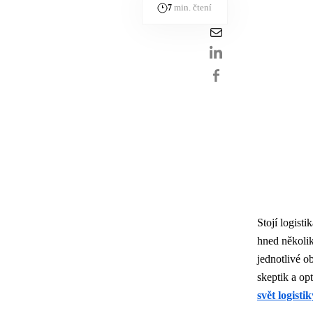
min. čtení
7
Stojí logis
hned několik
jednotlivé o
skeptik a op
svět logistik