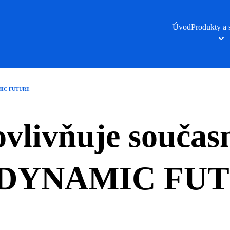
Úvod
Produkty a 
NAMIC FUTURE
vlivňuje současn
má DYNAMIC FU