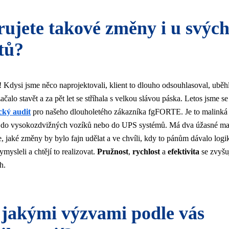
rujete takové změny i u svýc
tů?
Kdysi jsme něco naprojektovali, klient to dlouho odsouhlasoval, uběhl
ačalo stavět a za pět let se stříhala s velkou slávou páska. Letos jsme
ický audit
pro našeho dlouholetého zákazníka fgFORTE. Je to malinká f
y do vysokozdvižných vozíků nebo do UPS systémů. Má dva úžasné maj
e, jaké změny by bylo fajn udělat a ve chvíli, kdy to pánům dávalo logik
mysleli a chtějí to realizovat.
Pružnost
,
rychlost
a
efektivita
se zvyšuj
h.
 jakými výzvami podle vás