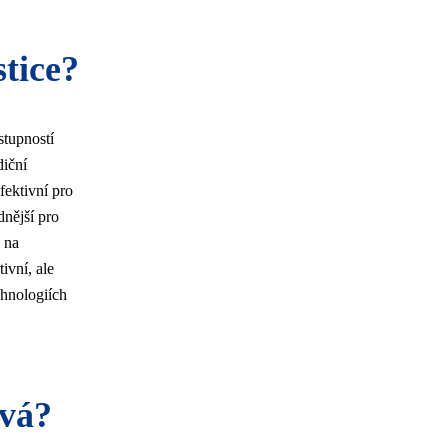
stice?
stupností
diční
fektivní pro
nější pro
 na
ivní, ale
chnologiích
ývá?