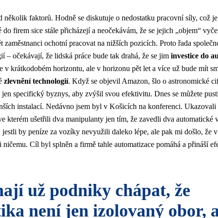
 několik faktorů. Hodně se diskutuje o nedostatku pracovní síly, což j
é do firem sice stále přicházejí a neočekávám, že se jejich „objem“ vyčer
 zaměstnanci ochotní pracovat na nižších pozicích. Proto řada společno
ií – očekávají, že lidská práce bude tak drahá, že se jim
investice do a
ce v krátkodobém horizontu, ale v horizonu pět let a více už bude mít sm
né
zlevnění technologií
. Když se objevil Amazon, šlo o astronomické cifr
 jen specifický byznys, aby zvýšil svou efektivitu. Dnes se můžete pusti
ích instalací. Nedávno jsem byl v Košicích na konferenci. Ukazovali
ve kterém ušetřili dva manipulanty jen tím, že zavedli dva automatické 
jestli by peníze za vozíky nevyužili daleko lépe, ale pak mi došlo, že v
ti ničemu. Cíl byl splněn a firmě tahle automatizace pomáhá a přináší ef
ají už podniky chápat, že
tika není jen izolovaný obor, a