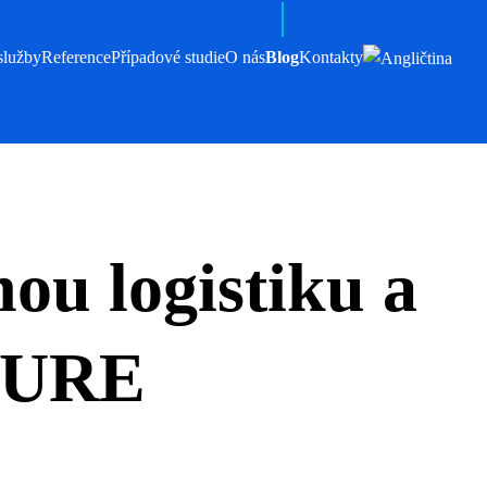
služby
Reference
Případové studie
O nás
Blog
Kontakty
ou logistiku a
TURE