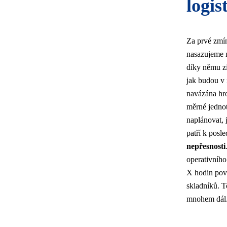
logis
Za prvé zmín
nasazujeme n
díky němu zí
jak budou v 
navázána hro
měrné jednot
naplánovat, 
patří k posl
nepřesnosti
operativního
X hodin pove
skladníků. T
mnohem dál