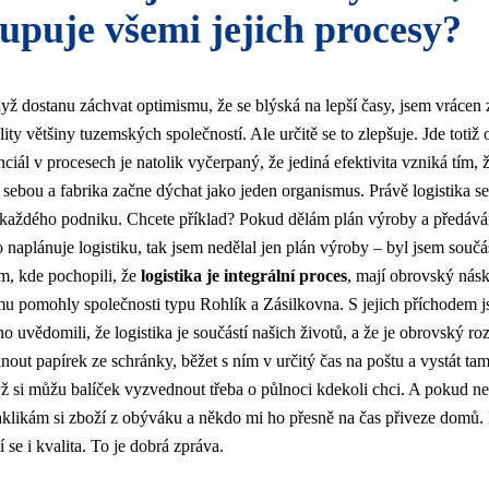
upuje všemi jejich procesy?
ž dostanu záchvat optimismu, že se blýská na lepší časy, jsem vrácen 
ity většiny tuzemských společností. Ale určitě se to zlepšuje. Jde totiž
ciál v procesech je natolik vyčerpaný, že jediná efektivita vzniká tím, ž
 sebou a fabrika začne dýchat jako jeden organismus. Právě logistika se 
 každého podniku. Chcete příklad? Pokud dělám plán výroby a předáv
naplánuje logistiku, tak jsem nedělal jen plán výroby – byl jsem součá
am, kde pochopili, že
logistika je integrální proces
, mají obrovský nás
u pomohly společnosti typu Rohlík a Zásilkovna. S jejich příchodem j
o uvědomili, že logistika je součástí našich životů, a že je obrovský ro
out papírek ze schránky, běžet s ním v určitý čas na poštu a vystát t
yž si můžu balíček vyzvednout třeba o půlnoci kdekoli chci. A pokud n
klikám si zboží z obýváku a někdo mi ho přesně na čas přiveze domů.
 se i kvalita. To je dobrá zpráva.