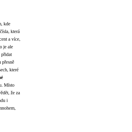
m, kde
ísla, která
ent a více,
 je ale
 přidat
m přesně
sech, které
né
u. Místo
ědět, že za
du i
ě mnohem,