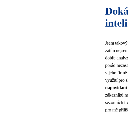
Dokáž
intel
Jsem takový 
zatím nejsem
dobře analyz
pořád nezast
v jeho firmě
využití pro s
napovídání 
zákazníků n
sezonních tr
pro mě příli