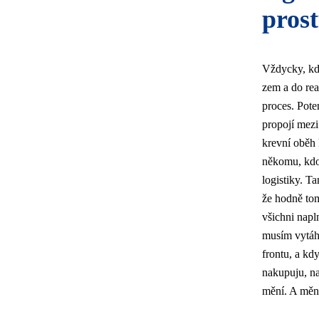
prost
Vždycky, kdy
zem a do real
proces. Poten
propojí mezi
krevní oběh
někomu, kdo 
logistiky. T
že hodně tom
všichni napln
musím vytáhn
frontu, a kd
nakupuju, na
mění. A mění