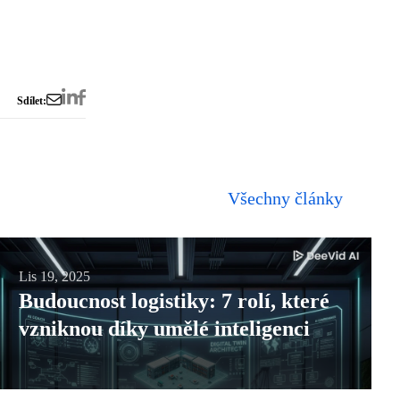
Sdílet:
Všechny články
Budoucnost
Lis 19, 2025
Budoucnost logistiky: 7 rolí, které
logistiky:
vzniknou díky umělé inteligenci
7