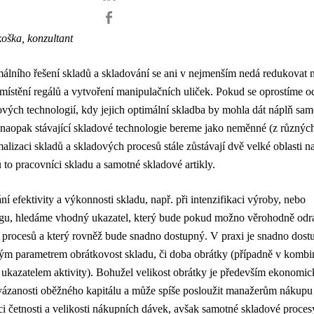
ška, konzultant
álního řešení skladů a skladování se ani v nejmenším nedá redukovat 
ístění regálů a vytvoření manipulačních uliček. Pokud se oprostíme o
ových technologií, kdy jejich optimální skladba by mohla dát náplň sa
naopak stávající skladové technologie bereme jako neměnné (z různýc
alizaci skladů a skladových procesů stále zůstávají dvě velké oblasti na
u to pracovníci skladu a samotné skladové artikly.
ní efektivity a výkonnosti skladu, např. při intenzifikaci výroby, nebo
ngu, hledáme vhodný ukazatel, který bude pokud možno věrohodně odr
 procesů a který rovněž bude snadno dostupný. V praxi je snadno dos
ým parametrem obrátkovost skladu, či doba obrátky (případně v kombi
ukazatelem aktivity). Bohužel velikost obrátky je především ekonomi
vázanosti oběžného kapitálu a může spíše posloužit manažerům nákupu
ci četnosti a velikosti nákupních dávek, avšak samotné skladové proce