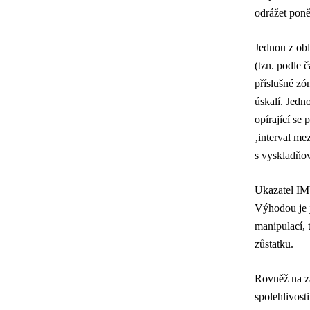
odrážet poně
Jednou z obl
(tzn. podle 
příslušné zó
úskalí. Jedn
opírající se
‚interval me
s vyskladňo
Ukazatel IMV
Výhodou je j
manipulací, 
zůstatku.
Rovněž na z
spolehlivost