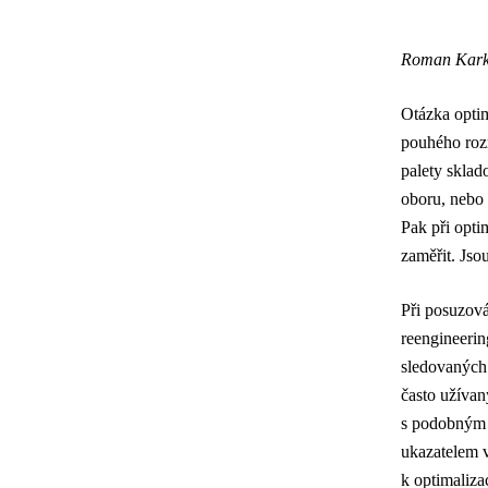
Roman Karko
Otázka optim
pouhého rozm
palety sklad
oboru, nebo 
Pak při optim
zaměřit. Jso
Při posuzová
reengineeri
sledovaných
často užívan
s podobným 
ukazatelem 
k optimaliza