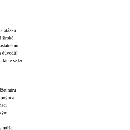
na otázku
d široké
mostatnému
h důvodů).
, které se lze
ážet míru
tupným a
naci
ckým
sy může