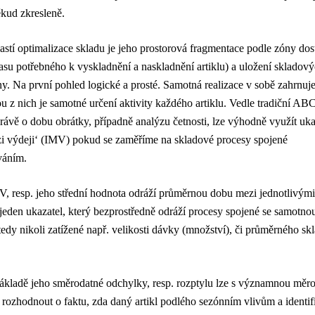
kud zkresleně.
astí optimalizace skladu je jeho prostorová fragmentace podle zóny dos
času potřebného k vyskladnění a naskladnění artiklu) a uložení skladový
ny. Na první pohled logické a prosté. Samotná realizace v sobě zahrnu
ou z nich je samotné určení aktivity každého artiklu. Vedle tradiční AB
 právě o dobu obrátky, případně analýzu četnosti, lze výhodně využít uka
zi výdeji‘ (IMV) pokud se zaměříme na skladové procesy spojené
váním.
, resp. jeho střední hodnota odráží průměrnou dobu mezi jednotlivými
eden ukazatel, který bezprostředně odráží procesy spojené se samotno
tedy nikoli zatížené např. velikosti dávky (množství), či průměrného s
ákladě jeho směrodatné odchylky, resp. rozptylu lze s významnou měr
i rozhodnout o faktu, zda daný artikl podlého sezónním vlivům a identif