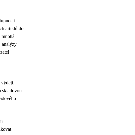
tupnosti
ch artiklů do
je mnohá
C analýzy
zatel
 výdeji.
u skladovou
kladového
ou
ikovat