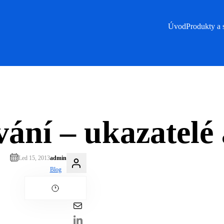
Úvod
Produkty a 
ání – ukazatelé 
Led 15, 2013
admin
Blog