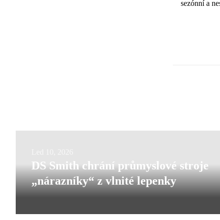
sezónní a ne
DS
Led 10, 2026
DS Smith chrání průmyslové stroje
Smith
„nárazníky“ z vlnité lepenky
chrání