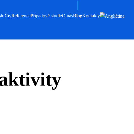
služby
Reference
Případové studie
O nás
Blog
Kontakty
aktivity