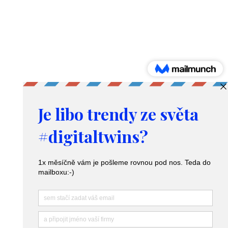
rolí,
které
vzniknou
díky
Produkty a služby
umělé
Digitální dvojče – Digital twins
inteligenci
Nástroj pro predikci poptávky
Poradenství v logistice
Zacházení s osobními údaji a GDPR