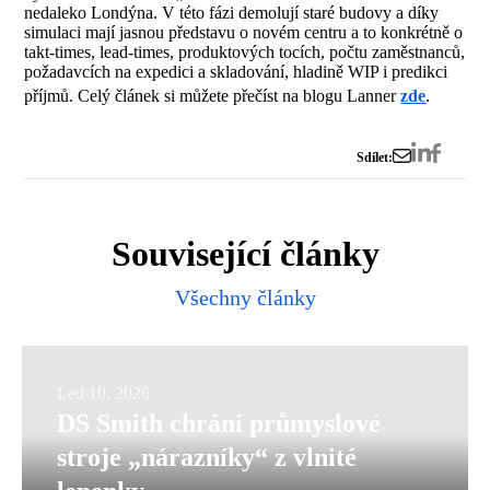
nedaleko Londýna. V této fázi demolují staré budovy a díky
simulaci mají jasnou představu o novém centru a to konkrétně o
takt-times, lead-times, produktových tocích, počtu zaměstnanců,
požadavcích na expedici a skladování, hladině WIP i predikci
příjmů. Celý článek si můžete přečíst na blogu Lanner
zde
.
Sdílet:
Související články
Všechny články
DS
Led 10, 2026
DS Smith chrání průmyslové
Smith
stroje „nárazníky“ z vlnité
chrání