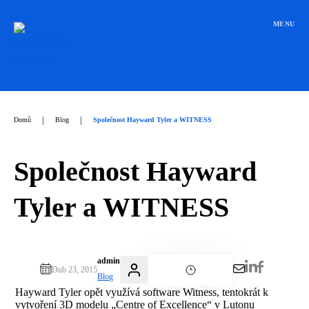
Přeskočit
na
MENU
obsah
|
|
Domů
Blog
Společnost Hayward Tyler a WITNESS
Společnost Hayward
Tyler a WITNESS
admin
Dub 23, 2015
Blog
Hayward Tyler opět využívá software Witness, tentokrát k
vytvoření 3D modelu „Centre of Excellence“ v Lutonu