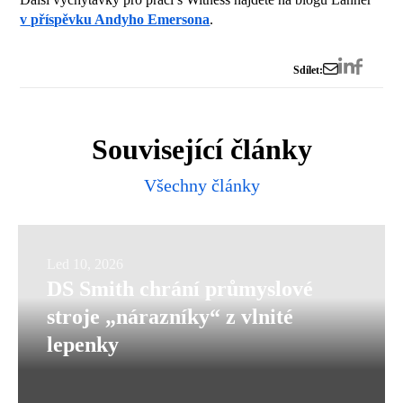
v příspěvku Andyho Emersona
.
Sdílet:
Související články
Všechny články
DS
Led 10, 2026
DS Smith chrání průmyslové
Smith
stroje „nárazníky“ z vlnité
chrání
lepenky
průmyslové
stroje