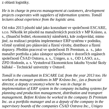
z oblasti logistiky.
He is in charge in process management at customers, development
projects cooperates with suppliers of information systems. Tomáš
lectures about experience from the logistic area.
Od roku 2013 působí také jako konzultant ve společnosti ESCARE,
s.r.o. Několik let působil na manažerských pozicích v MP Krásno, a.
s., (finanční ředitel, ekonomický náměstek), kde zodpovídal, mimo
jiné, za realizaci projektu implementace ERP systému v podniku,
včetně systémů pro plánování a řízení výroby, distribuce a řízení
dopravy. Předtím pracoval ve společnosti IS Premium, a. s., jako
manažer portfolia a jako zástupce společnosti v dozorčích orgánech
společností ČSAD Ostrava, a. s., Unigeo, a. s., OD LASO, a.s.,
ZPD Hodonín, a. s. Vystudoval Ekonomickou fakultu Vysoké školy
báňské – Technické univerzity v Ostravě.
Tomáš is the consultant in ESCARE Ltd. from the year 2013 too. He
worked on manager positions in MP Krásno Inc., (as a financial
director, a deputy economy) where he was in charge in
implementation of ERP system in the company including systems for
planning and production management, distribution and transport
management. Before Krásno he worked in the company IS Premium
Inc. as a portfolio manager and as a deputy of the company in the
supervisory boards of the companies ČSAD Ostrava Inc., Unigeo