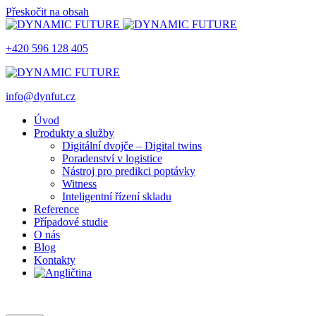
Přeskočit na obsah
+420 596 128 405
info@dynfut.cz
Úvod
Produkty a služby
Digitální dvojče – Digital twins
Poradenství v logistice
Nástroj pro predikci poptávky
Witness
Inteligentní řízení skladu
Reference
Případové studie
O nás
Blog
Kontakty