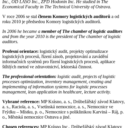
Inc., OD LASO Inc., ZPD Hodonín Inc. He studied in The
Economical Faculty in The Technical University of Ostrava.
V roce 2006 se stal
členem Komory logistických auditorů
a od
roku 2010 je předsedou Komory logistických auditorů.
In 2006 he became a
member of The chamber of logistic auditors
and from the year 2010 is the president of The chamber of logistic
auditors.
Profesní orientace:
logistický audit, projekty optimalizace
logistických procesů, řízení zásob, projektování a zavádění
informačních systémů pro řízení logistických procesů, aplikace
štíhlých metod ve zdravotnictví, lektorská činnost.
The professional orientation:
logistic audit, projects of logistic
processes optimization, inventory management, creating and
implementing of information systems for logistic processes
management, lean application in healthcare, lecture activity.
Vybrané reference:
MP Krásno, a. s., Drůbežářský závod Klatovy,
a. s., Raciola, a. s., Vsetínská nemocnice, a. s., Nemocnice ve
Frýdku – Místku, p. o., Nemocnice s poliklinikou Karviná – Ráj, p.
o., Městská nemocnice Ostrava a jiné.
Chosen references:
MP Krásno Inc., Drůbežářský závod Klatovy