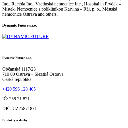
Inc., Raciola Inc., Vsetínská nemocnice Inc., Hospital in Frýdek –
Místek, Nemocnice s poliklinikou Karviná – Ráj, p. o., Městská
nemocnice Ostrava and others.
Dynamic Future s.r.o.
Dynamic Future s.r.o.
Občanská 1117/23
710 00 Ostrava – Slezská Ostrava
Česká republika
+420 596 128 405
IČ: 258 71 871
DIČ: CZ25871871
Produkty a služby