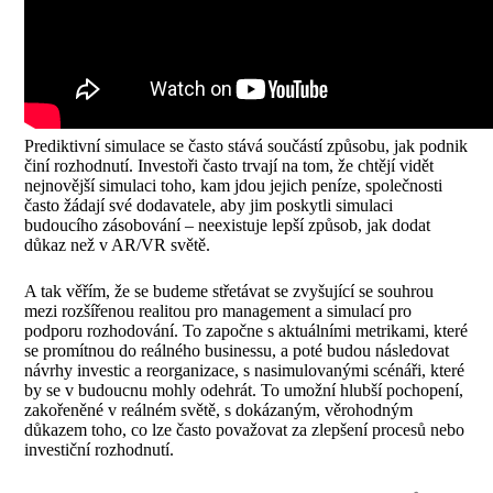
Prediktivní simulace se často stává součástí způsobu, jak podnik
činí rozhodnutí. Investoři často trvají na tom, že chtějí vidět
nejnovější simulaci toho, kam jdou jejich peníze, společnosti
často žádají své dodavatele, aby jim poskytli simulaci
budoucího zásobování – neexistuje lepší způsob, jak dodat
důkaz než v AR/VR světě.
A tak věřím, že se budeme střetávat se zvyšující se souhrou
mezi rozšířenou realitou pro management a simulací pro
podporu rozhodování. To započne s aktuálními metrikami, které
se promítnou do reálného businessu, a poté budou následovat
návrhy investic a reorganizace, s nasimulovanými scénáři, které
by se v budoucnu mohly odehrát. To umožní hlubší pochopení,
zakořeněné v reálném světě, s dokázaným, věrohodným
důkazem toho, co lze často považovat za zlepšení procesů nebo
investiční rozhodnutí.