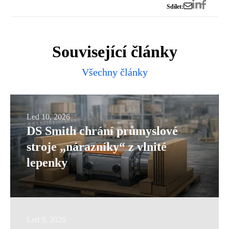
Sdílet:
Související články
Všechny články
DS
Led 10, 2026
DS Smith chrání průmyslové
Smith
stroje „nárazníky“ z vlnité
chrání
lepenky
průmyslové
stroje
„nárazníky“
z
Datová
Led 9, 2026
vlnité