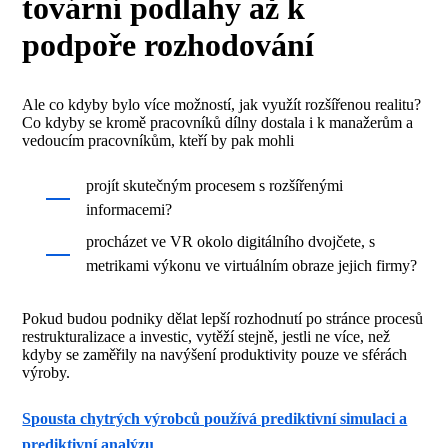
tovární podlahy až k
podpoře rozhodování
Ale co kdyby bylo více možností, jak využít rozšířenou realitu?
Co kdyby se kromě pracovníků dílny dostala i k manažerům a
vedoucím pracovníkům, kteří by pak mohli
projít skutečným procesem s rozšířenými
informacemi?
procházet ve VR okolo digitálního dvojčete, s
metrikami výkonu ve virtuálním obraze jejich firmy?
Pokud budou podniky dělat lepší rozhodnutí po stránce procesů
restrukturalizace a investic, vytěží stejně, jestli ne více, než
kdyby se zaměřily na navýšení produktivity pouze ve sférách
výroby.
Spousta chytrých výrobců používá prediktivní simulaci a
prediktivní analýzu