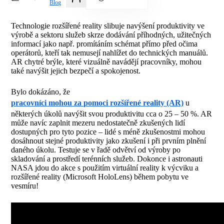
Blog
Technologie rozšířené reality slibuje navýšení produktivity ve
výrobě a sektoru služeb skrze dodávání příhodných, užitečných
informací jako např. promítáním schémat přímo před očima
operátorů, kteří tak nemusejí nahlížet do technických manuálů.
AR chytré brýle, které vizuálně navádějí pracovníky, mohou
také navýšit jejich bezpečí a spokojenost.
Bylo dokázáno, že
pracovníci mohou za pomoci rozšířené reality (AR)
u
některých úkolů navýšit svou produktivitu cca o 25 – 50 %. AR
může navíc zaplnit mezeru nedostatečně zkušených lidí
dostupných pro tyto pozice – lidé s méně zkušenostmi mohou
dosáhnout stejné produktivity jako zkušení i při prvním plnění
daného úkolu. Testuje se v řadě odvětví od výroby po
skladování a prostředí terénních služeb. Dokonce i astronauti
NASA jdou do akce s použitím virtuální reality k výcviku a
rozšířené reality (Microsoft HoloLens) během pobytu ve
vesmíru!