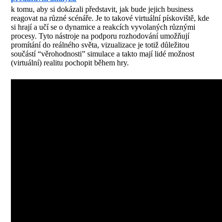
k tomu, aby si dokázali představit, jak bude jejich business
reagovat na různé scénáře. Je to takové virtuální pískoviště, kde
si hrají a učí se o dynamice a reakcích vyvolaných různými
procesy. Tyto nástroje na podporu rozhodování umožňují
promítání do reálného světa, vizualizace je totiž důležitou
součástí “věrohodnosti” simulace a takto mají lidé možnost
(virtuální) realitu pochopit během hry.