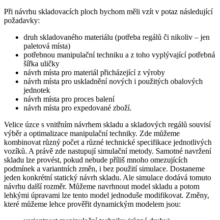
Při návrhu skladovacích ploch bychom měli vzít v potaz následující
požadavky:
druh skladovaného materiálu (potřeba regálů či nikoliv – jen
paletová místa)
potřebnou manipulační techniku a z toho vyplývající potřebná
šířka uličky
návrh místa pro materiál přicházející z výroby
návrh místa pro uskladnění nových i použitých obalových
jednotek
návrh místa pro proces balení
návrh místa pro expedované zboží.
Velice úzce s vnitřním návrhem skladu a skladových regálů souvisí
výběr a optimalizace manipulační techniky. Zde můžeme
kombinovat různý počet a různé technické specifikace jednotlivých
vozíků. A právě zde nastupují simulační metody. Samotné navržení
skladu lze provést, pokud nebude příliš mnoho omezujících
podmínek a variantních změn, i bez použití simulace. Dostaneme
jeden konkrétní statický návrh skladu. Ale simulace dodává tomuto
návrhu další rozměr. Můžeme navrhnout model skladu a potom
lehkými úpravami lze tento model jednoduše modifikovat. Změny,
které můžeme lehce prověřit dynamickým modelem jsou: