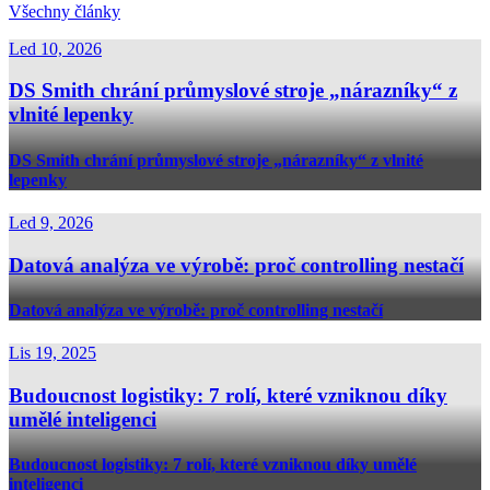
Všechny články
Led 10, 2026
DS Smith chrání průmyslové stroje „nárazníky“ z
vlnité lepenky
DS Smith chrání průmyslové stroje „nárazníky“ z vlnité
lepenky
Led 9, 2026
Datová analýza ve výrobě: proč controlling nestačí
Datová analýza ve výrobě: proč controlling nestačí
Lis 19, 2025
Budoucnost logistiky: 7 rolí, které vzniknou díky
umělé inteligenci
Budoucnost logistiky: 7 rolí, které vzniknou díky umělé
inteligenci