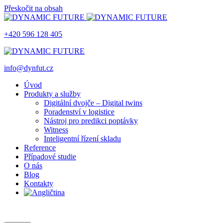
Přeskočit na obsah
+420 596 128 405
info@dynfut.cz
Úvod
Produkty a služby
Digitální dvojče – Digital twins
Poradenství v logistice
Nástroj pro predikci poptávky
Witness
Inteligentní řízení skladu
Reference
Případové studie
O nás
Blog
Kontakty