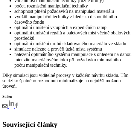
variantnost manipulační techniky (různé druhy)
počet, rozmístění manipulační techniky
schopnost plnění požadavků na manipulaci materiálu
využití manipulační techniky z hlediska disponibilního
časového fondu
optimální umístění vstupních a expedičních ramp
optimální umístění regálů a paletových míst včetně obalových
prostředků
optimální umístění druhů skladovaného materiálu ve skladu
simulace nalezne a prověří úzká místa systému
nalezení optimálního systému manipulace s ohledem na danou
intenzitu materiálového toku při požadavku minimálního
počtu manipulační techniky.
Díky simulaci jsou viditelné procesy v každém návrhu skladu. Tím
se riziko špatného rozhodnutí minimalizuje na nejnižší možnou
úroveň.
Sdílet:
Související články