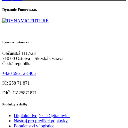
Dynamic Future s.r.o.
Dynamic Future s.r.o.
Občanská 1117/23
710 00 Ostrava – Slezská Ostrava
Česká republika
+420 596 128 405
IČ: 258 71 871
DIČ: CZ25871871
Produkty a služby
Digitální dvojče – Digital twins
Nástroj pro predikci poptávky
Poradenství v logistice