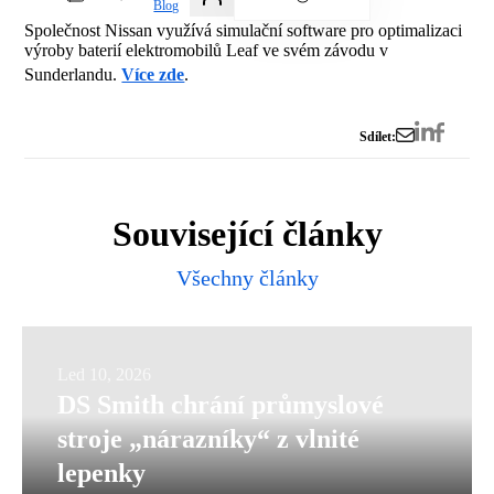
Blog
Společnost Nissan využívá simulační software pro optimalizaci
výroby baterií elektromobilů Leaf ve svém závodu v
Sunderlandu.
Více zde
.
Sdílet:
Související články
Všechny články
DS
Led 10, 2026
DS Smith chrání průmyslové
Smith
stroje „nárazníky“ z vlnité
chrání
lepenky
průmyslové