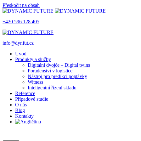
Přeskočit na obsah
+420 596 128 405
info@dynfut.cz
Úvod
Produkty a služby
Digitální dvojče – Digital twins
Poradenství v logistice
Nástroj pro predikci poptávky
Witness
Inteligentní řízení skladu
Reference
Případové studie
O nás
Blog
Kontakty