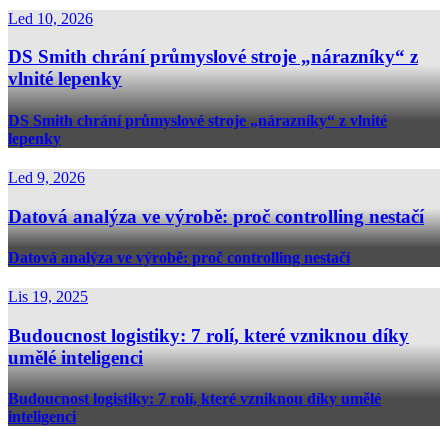
Led 10, 2026
DS Smith chrání průmyslové stroje „nárazníky“ z
vlnité lepenky
DS Smith chrání průmyslové stroje „nárazníky“ z vlnité
lepenky
Led 9, 2026
Datová analýza ve výrobě: proč controlling nestačí
Datová analýza ve výrobě: proč controlling nestačí
Lis 19, 2025
Budoucnost logistiky: 7 rolí, které vzniknou díky
umělé inteligenci
Budoucnost logistiky: 7 rolí, které vzniknou díky umělé
inteligenci