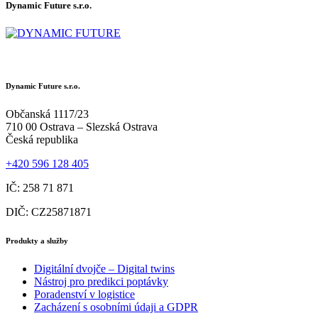
Dynamic Future s.r.o.
Dynamic Future s.r.o.
Občanská 1117/23
710 00 Ostrava – Slezská Ostrava
Česká republika
+420 596 128 405
IČ: 258 71 871
DIČ: CZ25871871
Produkty a služby
Digitální dvojče – Digital twins
Nástroj pro predikci poptávky
Poradenství v logistice
Zacházení s osobními údaji a GDPR