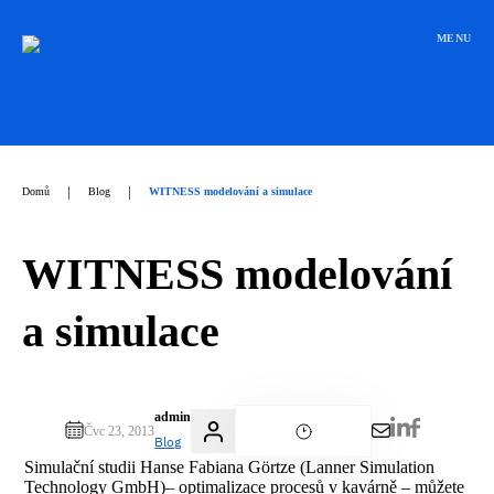
Přeskočit
na
MENU
obsah
|
|
Domů
Blog
WITNESS modelování a simulace
WITNESS modelování
a simulace
admin
Čvc 23, 2013
Blog
Simulační studii Hanse Fabiana Görtze (
Lanner Simulation
Technology GmbH)
– optimalizace procesů v kavárně – můžete