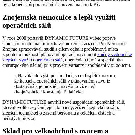
byla konečná úspora reálně stanovena na 5 mil. Kč.
Znojemská nemocnice a lepší využití
operačních sálů
V roce 2008 postavili DYNAMIC FUTURE vůbec poprvé
simulační model na míru zdravotnickému zařízení. Pro Nemocnici
Znojmo zpracovávali studii s cílem odhalit problémová místa
z pohledu možností plánování operací, navrhnout
změny vedoucí ke
zlepšení využití operačních sálů
, operačních týmů a speciálního
chirurgického náčiní, plus prověřit varianty uspořádání v budoucnu.
„Na základě výstupů simulací jsme dospěli k názoru,
že kapacita operačních sálů v plánovaném stavu je
dostatečná a je možné ji navýšit o více než
dvojnásobek,“ konstatuje P. Jalůvka.
DYNAMIC FUTURE navrhli nové uspořádání operačních sálů,
které dovolilo zvýšení jejich kapacity, zřízení septického sálu,
zlepšení technického zázemí personálu a oddělení čistých a
nečistých prostor.
Sklad pro velkoobchod s ovocem a