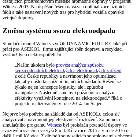
cestujících prostřednictvím městské hromadné dopravy v programu
Witness 2003. Na úspěšné řešení navázala optimalizace jízdních
řádů a také nastavení nových tras pro hybridní vozidla opavské
veřejné dopravy.
Změna systému svozu elekroodpadu
Simulační model Witness využili DYNAMIC FUTURE také při
práci pro ASEKOL, firmu zajišťující sběr, dopravu a recyklaci
vysloužilých elektrospotřebičů.
„Naším úkolem bylo
provést analýzu způsobu
svozu odpadních elektrických a elektronických zařízení
z celé České republiky a navrhnout jeho optimalizaci
tak, aby došlo ke snížení finančních nákladů. Řešení se
týkalo nejen koncepce logistiky, ale i způsobu
manipulace. Následně jsme byli požádáni o analýzu
efektivity využívání kontejnerů na elektroodpad,“ říká o
projektu realizovaném v roce 2014 Jan Šlajer.
Nejprve bylo potřeba na základě dat od ASEKOLu celou síť
analyzovat a navrhnout její efektivnější rozložení. Za pomoci
simulačního programu
Witness
byl prokázán potenciál úspory ve
svozovém systému ve výši 8 mil. Kč v roce 2015 a v roce 2016 o
další 1 mil Kč více. Z důvodů souvisejících se smlouvami s obcemi