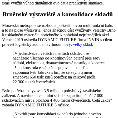
jsme využili výhod digitálních dvojčat a prediktivní simulace.
Brněnské výstaviště a konsolidace skladů
Moravská metropole se rozhodla postavit novou multifunkční halu,
a to na ploše výstaviště, jehož značnou část využívaly Veletrhy Brno
k uskladnění materiálu potřebného k pořádání nejrůznějších akcí.
V roce 2019 oslovila DYNAMIC FUTURE firma INVIN s cílem
provést logistický audit a navrhnout
nový, velký sklad
.
„V jednadvaceti větších i menších skladech se
nacházelo všechno od knoflíkových baterií přes sady
nádobí, elekroniku, dvanáctimetrové nosníky a koberce
až po konstrukce stánků a spojovací materiál,“
vzpomíná Petr Jalůvka s tím, že se svým týmem
zmapoval 650 tisíc kusů položek na celkové ploše
22 300 metrů čtverečních.
Bylo potřeba analyzovat 3,5 milionu pohybů výstavářského
zařízení. A navrhnout centrální sklad s kapacitou téměř 7 000
skladovacích míst a plochou 4 400 metrů čtverečních. Celá „akce“
zabrala DYNAMIC FUTURE 3 měsíce.
„Navrhli jsme konsolidaci skladů do jednoho nového