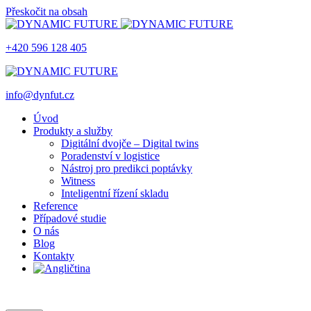
Přeskočit na obsah
+420 596 128 405
info@dynfut.cz
Úvod
Produkty a služby
Digitální dvojče – Digital twins
Poradenství v logistice
Nástroj pro predikci poptávky
Witness
Inteligentní řízení skladu
Reference
Případové studie
O nás
Blog
Kontakty