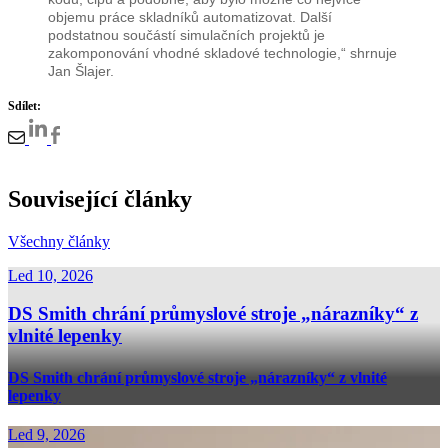
objemu práce skladníků automatizovat. Další
podstatnou součástí simulačních projektů je
zakomponování vhodné skladové technologie,“ shrnuje
Jan Šlajer.
Sdílet:
Související články
Všechny články
Led 10, 2026
DS Smith chrání průmyslové stroje „nárazníky“ z
vlnité lepenky
DS Smith chrání průmyslové stroje „nárazníky“ z vlnité
lepenky
Led 9, 2026