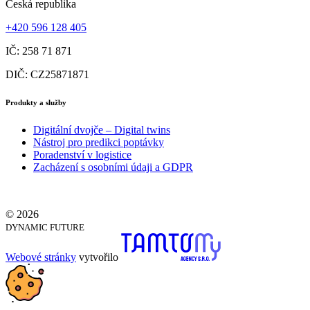
Česká republika
+420 596 128 405
IČ: 258 71 871
DIČ: CZ25871871
Produkty a služby
Digitální dvojče – Digital twins
Nástroj pro predikci poptávky
Poradenství v logistice
Zacházení s osobními údaji a GDPR
© 2026
DYNAMIC FUTURE
Webové stránky
vytvořilo