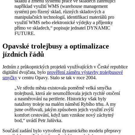
skladu a změnu systému práce ve skladech zahrnující
například využití WMS (warehouse management
systém) pro řízený sklad, různých skladových a
manipulačních technologií, identifikaci materiálů pro
využití WMS nebo elektronické výdejky a příjemky
přímo ve skladech,“ popisuje jednatel DYNAMIC
FUTURE.
Opavské trolejbusy a optimalizace
jízdních řádů
Jedním z průkopnických projektů využívajících v České republice
digitální dvojčata, bylo
prověření záměru výstavby trolejbusové
smyčky
v centru Opavy. Stalo se tak v roce 2004.
„Ve středu města existovala poměrně velká smyčka
trolejbusů, která ale neumožňovala jejich rychlé otočení
a nasměrování na periferie. Historicky však byly
nataženy troleje na malém náměstí Rybího trhu. A my
jsme ověřovali, jakým způsobem jejich využití zvýší
komfort cestování, když tam vznikne nový záchytný
bod,“ uvádí Petr Jalůvka.
Součástí zadání bylo vytvoření dynamického modelu přepravy