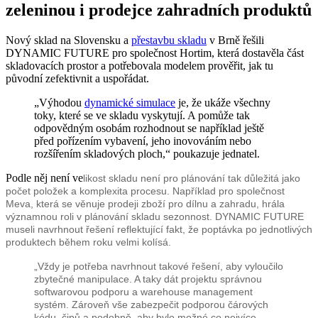
zeleninou i prodejce zahradních produktů
Nový sklad na Slovensku a
přestavbu skladu
v Brně řešili
DYNAMIC FUTURE pro společnost Hortim, která dostavěla část
skladovacích prostor a potřebovala modelem prověřit, jak tu
původní zefektivnit a uspořádat.
„Výhodou
dynamické simulace
je, že ukáže všechny
toky, které se ve skladu vyskytují. A pomůže tak
odpovědným osobám rozhodnout se například ještě
před pořízením vybavení, jeho inovováním nebo
rozšířením skladových ploch,“ poukazuje jednatel.
Podle něj není ve
likost skladu není pro plánování tak důležitá jako
počet položek a komplexita procesu. Například pro společnost
Meva, která se věnuje prodeji zboží pro dílnu a zahradu, hrála
významnou roli v plánování skladu sezonnost. DYNAMIC FUTURE
museli navrhnout řešení reflektující fakt, že poptávka po jednotlivých
produktech během roku velmi kolísá.
„Vždy je potřeba navrhnout takové řešení, aby vyloučilo
zbytečné manipulace. A taky dát projektu správnou
softwarovou podporu a warehouse management
systém. Zároveň vše zabezpečit podporou čárových
kódu, čipů a podobně, aby bylo možné co nejvíce