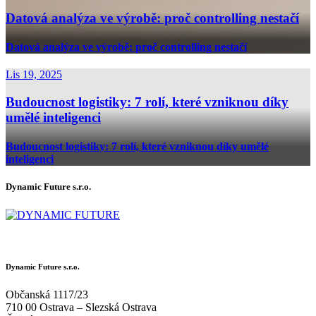
Datová analýza ve výrobě: proč controlling nestačí
Datová analýza ve výrobě: proč controlling nestačí
Lis 19, 2025
Budoucnost logistiky: 7 rolí, které vzniknou díky
umělé inteligenci
Budoucnost logistiky: 7 rolí, které vzniknou díky umělé
inteligenci
Dynamic Future s.r.o.
Dynamic Future s.r.o.
Občanská 1117/23
710 00 Ostrava – Slezská Ostrava