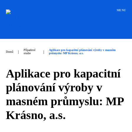
Přeskočit
na
MENU
obsah
Případové
Aplikace pro kapacitní plánování výroby v masném
|
|
Domů
studie
průmyslu: MP Krásno, a.s.
Aplikace pro kapacitní
plánování výroby v
masném průmyslu: MP
Krásno, a.s.