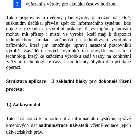
vyřazení z výroby pro aktuální časový horizont.
Takto připravený a ověřený plán výroby je možné následně,
stisknutím tlačítka, převést zpět do informačního systému, kde
dojde k rozpadu na výrobní příkazy. K výstupům plánování
mohou mít přístup i mistři ve výrobě, kteří mají k dispozici
jednoduchou simulaci směnnosti na jednotlivých výrobních
zařízeních, která jim umožňuje upravit nasazení pracovníků
výrobě. Zavádění nových výrobků má obvykle na starosti
technolog, který ke každému výrobku zadá vazby na konkrétní
zařízení, technologické časy, i koeficienty úbytku díla při dané
operaci.
Struktura aplikace – 3 základní bloky pro dokonalé řízení
procesu:
1.) Zadávání dat
Tato část slouží k importu dat z informačního systému, správě
kmenových dat a
administrace uživatelů
včetně editace jejich
uživatelských práv.