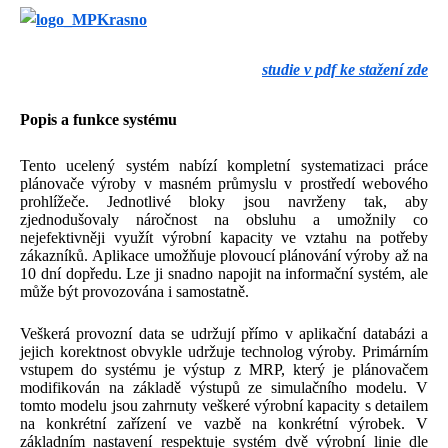
studie v pdf ke stažení zde
Popis a funkce systému
Tento ucelený systém nabízí kompletní systematizaci práce
plánovače výroby v masném průmyslu v prostředí webového
prohlížeče. Jednotlivé bloky jsou navrženy tak, aby
zjednodušovaly náročnost na obsluhu a umožnily co
nejefektivněji využít výrobní kapacity ve vztahu na potřeby
zákazníků. Aplikace umožňuje plovoucí plánování výroby až na
10 dní dopředu. Lze ji snadno napojit na informační systém, ale
může být provozována i samostatně.
Veškerá provozní data se udržují přímo v aplikační databázi a
jejich korektnost obvykle udržuje technolog výroby. Primárním
vstupem do systému je výstup z MRP, který je plánovačem
modifikován na základě výstupů ze simulačního modelu. V
tomto modelu jsou zahrnuty veškeré výrobní kapacity s detailem
na konkrétní zařízení ve vazbě na konkrétní výrobek. V
základním nastavení respektuje systém dvě výrobní linie dle