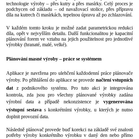
technologie výroby – přes kutry a přes masírky. Celý proces je
podchycen od základu – od navažovací stolice, přes přípravu
díla na kutrech či masírkách, tepelnou úpravu až po zchlazování.
V každém tomto kroku je možné zadat parametrickou redukci
díla, opět v nejvyšším detailu. Další funkcionalitou je kapacitní
plánování forem ve vztahu na jejich použitelnost pro jednotlivé
výrobky (hranaté, malé, velké).
Plánování masné výroby – práce se systémem
Aplikace je navržena pro ulehčení každodenní práce plánovače
výroby. Po přihlášení do aplikace se provede
načtení vstupních
dat
z podnikového systému. Pro tuto akci je integrována
kontrola, zda jsou pro všechny plánované výrobky zadána
výrobní data a případě nekonzistence je
vygenerována
výstupní sestava
s konkrétními výrobky, u kterých je nutno
doplnit provozní data.
Následně plánovač provede buď korekci na základě své znalosti
potřeby výroby konkrétního výrobku v daný den nebo přímo