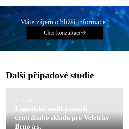
Máte zájem o bližší informace?
Chci konzultaci
Další případové studie
27.2.2020
Logistický audit a návrh
centrálního skladu pro Veletrhy
Brno a.s.