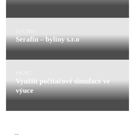
19.6.2019
Serafin – byliny s.r.o
9.8.2017
Využití počítačové simulace ve
výuce
Dynamic