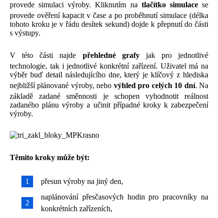
provede simulaci výroby. Kliknutím na
tlačítko simulace
se
provede ověření kapacit v čase a po proběhnutí simulace (délka
tohoto kroku je v řádu desítek sekund) dojde k přepnutí do části
s výstupy.
V této části najde
přehledné grafy
jak pro jednotlivé
technologie, tak i jednotlivé konkrétní zařízení. Uživatel má na
výběr buď detail následujícího dne, který je klíčový z hlediska
nejbližší plánované výroby, nebo
výhled pro celých 10 dní
. Na
základě zadané směnnosti je schopen vyhodnotit reálnost
zadaného plánu výroby a učinit případné kroky k zabezpečení
výroby.
Těmito kroky může být:
přesun výroby na jiný den,
naplánování přesčasových hodin pro pracovníky na
konkrétních zařízeních,