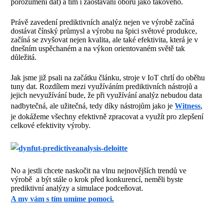
porozumění dat) a tím i zaostávání oboru jako takového.
Právě zavedení prediktivních analýz nejen ve výrobě začíná
dostávat čínský průmysl a výrobu na špici světové produkce,
začíná se zvyšovat nejen kvalita, ale také efektivita, která je v
dnešním uspěchaném a na výkon orientovaném světě tak
důležitá.
Jak jsme již psali na začátku článku, stroje v IoT chrlí do oběhu
tuny dat. Rozdílem mezi využíváním prediktivních nástrojů a
jejich nevyužívání bude, že při využívání analýz nebudou data
nadbytečná, ale užitečná, tedy díky nástrojům jako je
Witness
,
je dokážeme všechny efektivně zpracovat a využít pro zlepšení
celkové efektivity výroby.
No a jestli chcete naskočit na vlnu nejnovějších trendů ve
výrobě a být stále o krok před konkurencí, neměli byste
prediktivní analýzy a simulace podceňovat.
A my vám s tím umíme pomoci.