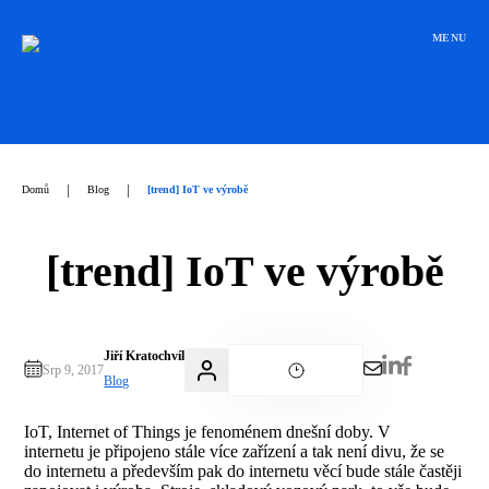
Přeskočit
na
MENU
obsah
|
|
Domů
Blog
[trend] IoT ve výrobě
[trend] IoT ve výrobě
Jiří Kratochvíl
Srp 9, 2017
Blog
IoT, Internet of Things je fenoménem dnešní doby. V
internetu je připojeno stále více zařízení a tak není divu, že se
do internetu a především pak do internetu věcí bude stále častěji