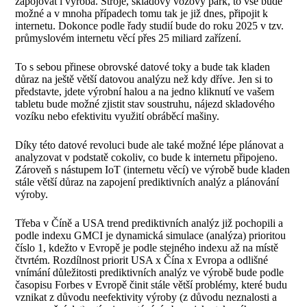
zapojovat i výroba. Stroje, skladový vozový park, to vše bude
možné a v mnoha případech tomu tak je již dnes, připojit k
internetu. Dokonce podle řady studií bude do roku 2025 v tzv.
průmyslovém internetu věcí přes 25 miliard zařízení.
To s sebou přinese obrovské datové toky a bude tak kladen
důraz na ještě větší datovou analýzu než kdy dříve. Jen si to
představte, jdete výrobní halou a na jedno kliknutí ve vašem
tabletu bude možné zjistit stav soustruhu, nájezd skladového
vozíku nebo efektivitu využití obráběcí mašiny.
Díky této datové revoluci bude ale také možné lépe plánovat a
analyzovat v podstatě cokoliv, co bude k internetu připojeno.
Zároveň s nástupem IoT (internetu věcí) ve výrobě bude kladen
stále větší důraz na zapojení prediktivních analýz a plánování
výroby.
Třeba v Číně a USA trend prediktivních analýz již pochopili a
podle indexu GMCI je dynamická simulace (analýza) prioritou
číslo 1, kdežto v Evropě je podle stejného indexu až na místě
čtvrtém. Rozdílnost priorit USA x Čína x Evropa a odlišné
vnímání důležitosti prediktivních analýz ve výrobě bude podle
časopisu Forbes v Evropě činit stále větší problémy, které budu
vznikat z důvodu neefektivity výroby (z důvodu neznalosti a